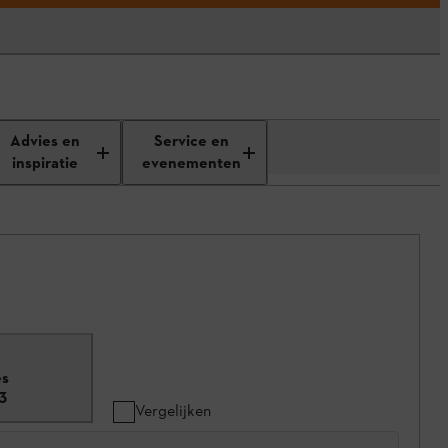
Advies en
Service en
inspiratie
evenementen
es
3
Vergelijken