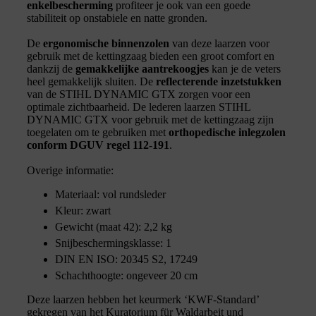
enkelbescherming
profiteer je ook van een goede
stabiliteit op onstabiele en natte gronden.
De
ergonomische binnenzolen
van deze laarzen voor
gebruik met de kettingzaag bieden een groot comfort en
dankzij de
gemakkelijke aantrekoogjes
kan je de veters
heel gemakkelijk sluiten. De
reflecterende inzetstukken
van de STIHL DYNAMIC GTX zorgen voor een
optimale zichtbaarheid. De lederen laarzen STIHL
DYNAMIC GTX voor gebruik met de kettingzaag zijn
toegelaten om te gebruiken met
orthopedische inlegzolen
conform DGUV regel 112-191
.
Overige informatie:
Materiaal: vol rundsleder
Kleur: zwart
Gewicht (maat 42): 2,2 kg
Snijbeschermingsklasse: 1
DIN EN ISO: 20345 S2, 17249
Schachthoogte: ongeveer 20 cm
Deze laarzen hebben het keurmerk ‘KWF-Standard’
gekregen van het Kuratorium für Waldarbeit und