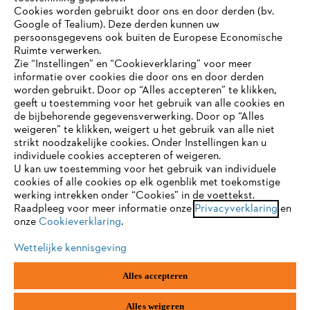
Cookies worden gebruikt door ons en door derden (bv.
STIHL FAQ
Google of Tealium). Deze derden kunnen uw
persoonsgegevens ook buiten de Europese Economische
Ruimte verwerken.
Zie “Instellingen” en “Cookieverklaring” voor meer
Contact
informatie over cookies die door ons en door derden
JE BROWSER WORDT NIET
worden gebruikt. Door op “Alles accepteren” te klikken,
ONDERSTEUND
geeft u toestemming voor het gebruik van alle cookies en
de bijbehorende gegevensverwerking. Door op “Alles
weigeren” te klikken, weigert u het gebruik van alle niet
strikt noodzakelijke cookies. Onder Instellingen kan u
Je gebruikt een browser die we nog niet ondersteunen. Om
Gegevensbescherming
Impressum
individuele cookies accepteren of weigeren.
onze website optimaal te kunnen gebruiken, raden we aan dat
U kan uw toestemming voor het gebruik van individuele
je overschakelt op één van de volgende browsers:
cookies of alle cookies op elk ogenblik met toekomstige
Cookie-informatie
Juridische informatie
werking intrekken onder “Cookies” in de voettekst.
Raadpleeg voor meer informatie onze
Privacyverklaring
en
onze
Cookieverklaring
.
firefox
chrome
ANDREAS STIHL NV, Veurtstraat 117, 2870
Puurs-Sint-Amands,
België/Belgique
Wettelijke kennisgeving
VAT Number: BE 0427.714.768
safari
edge
Alles accepteren
samsung
android
Alles weigeren