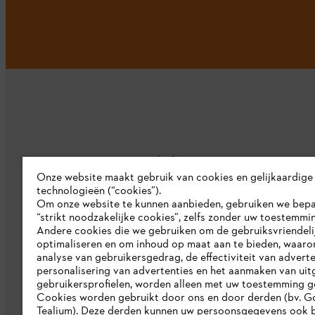
Bedrijf
Onze website maakt gebruik van cookies en gelijkaardige
technologieën (“cookies”).
Over ons
Om onze website te kunnen aanbieden, gebruiken we bep
“strikt noodzakelijke cookies”, zelfs zonder uw toestemmi
Pers
Andere cookies die we gebruiken om de gebruiksvriendeli
optimaliseren en om inhoud op maat aan te bieden, waaro
Werken bij STIHL
analyse van gebruikersgedrag, de effectiviteit van adverte
personalisering van advertenties en het aanmaken van uit
Duurzaamheid
gebruikersprofielen, worden alleen met uw toestemming g
STIHL rapportagesysteem
Cookies worden gebruikt door ons en door derden (bv. G
Tealium). Deze derden kunnen uw persoonsgegevens ook b