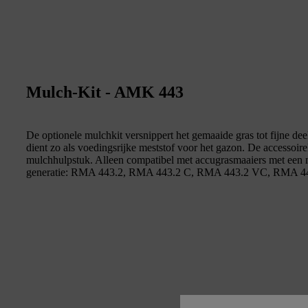
Mulch-Kit - AMK 443
De optionele mulchkit versnippert het gemaaide gras tot fijne deel
dient zo als voedingsrijke meststof voor het gazon. De accessoire
mulchhulpstuk. Alleen compatibel met accugrasmaaiers met een
generatie: RMA 443.2, RMA 443.2 C, RMA 443.2 VC, RMA 44