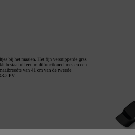
tjes bij het maaien. Het fijn versnipperde gras
kit bestaat uit een multifunctioneel mes en een
 maaibreedte van 41 cm van de tweede
3.2 PV.