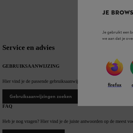
JE BROW
Je gebruikt een 
we aan dat je ove
Service en advies
GEBRUIKSAANWIJZING
Hier vind je de passende gebruiksaanwijzingen voor onze STIHL pro
firefox
Gebruiksaanwijzingen zoeken
FAQ
Heb je nog vragen? Hier vind je de juiste antwoorden op de meest v