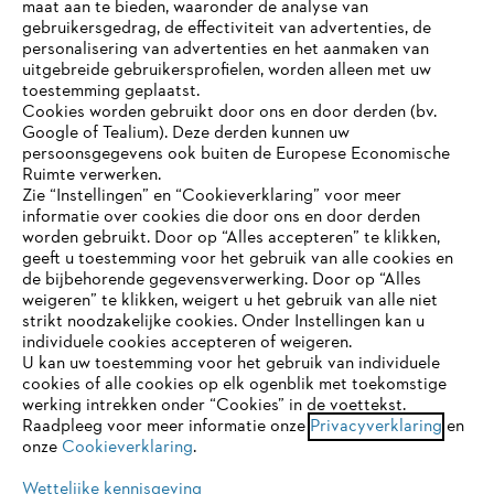
maat aan te bieden, waaronder de analyse van
Bedrijf
gebruikersgedrag, de effectiviteit van advertenties, de
personalisering van advertenties en het aanmaken van
uitgebreide gebruikersprofielen, worden alleen met uw
toestemming geplaatst.
Cookies worden gebruikt door ons en door derden (bv.
STIHL FAQ
Google of Tealium). Deze derden kunnen uw
persoonsgegevens ook buiten de Europese Economische
Ruimte verwerken.
Zie “Instellingen” en “Cookieverklaring” voor meer
Contact
informatie over cookies die door ons en door derden
JE BROWSER WORDT NIET
worden gebruikt. Door op “Alles accepteren” te klikken,
ONDERSTEUND
geeft u toestemming voor het gebruik van alle cookies en
de bijbehorende gegevensverwerking. Door op “Alles
weigeren” te klikken, weigert u het gebruik van alle niet
strikt noodzakelijke cookies. Onder Instellingen kan u
Je gebruikt een browser die we nog niet ondersteunen. Om
Gegevensbescherming
Impressum
individuele cookies accepteren of weigeren.
onze website optimaal te kunnen gebruiken, raden we aan dat
U kan uw toestemming voor het gebruik van individuele
je overschakelt op één van de volgende browsers:
cookies of alle cookies op elk ogenblik met toekomstige
Cookie-informatie
Juridische informatie
werking intrekken onder “Cookies” in de voettekst.
Raadpleeg voor meer informatie onze
Privacyverklaring
en
onze
Cookieverklaring
.
firefox
chrome
ANDREAS STIHL NV, Veurtstraat 117, 2870
Puurs-Sint-Amands,
België/Belgique
Wettelijke kennisgeving