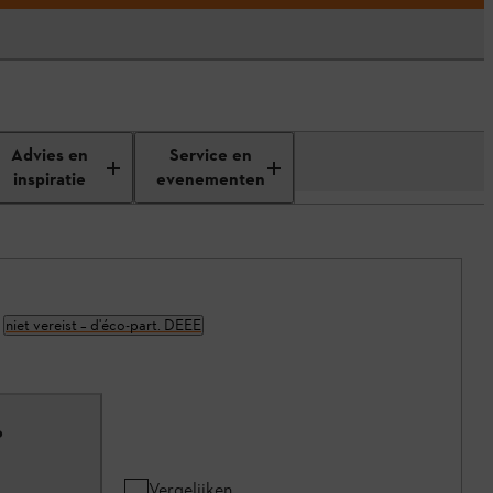
Advies en
Service en
inspiratie
evenementen
niet vereist – d'éco-part. DEEE
P
Vergelijken