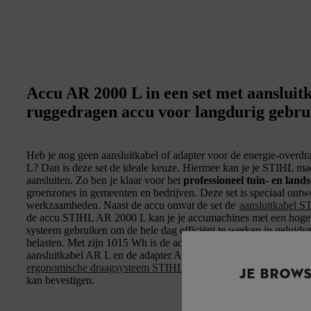
Accu AR 2000 L in een set met aansluit
ruggedragen accu voor langdurig gebru
Heb je nog geen aansluitkabel of adapter voor de energie-over
L? Dan is deze set de ideale keuze. Hiermee kan je je STIHL ma
aansluiten. Zo ben je klaar voor het
professioneel tuin- en lan
groenzones in gemeenten en bedrijven. Deze set is speciaal ontw
werkzaamheden. Naast de accu omvat de set de
aansluitkabel 
de accu STIHL AR 2000 L kan je je accumachines met een hog
systeem gebruiken om de hele dag efficiënt te werken in geluids
belasten. Met zijn 1015 Wh is de accu
extreem krachtig
. Om de
aansluitkabel AR L en de adapter AP te gebruiken, heb je een dr
ergonomische draagsysteem STIHL AR L
, waarop je de accu A
JE BROW
kan bevestigen.