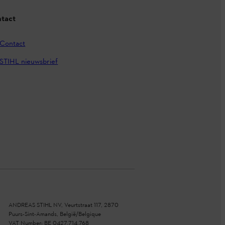
tact
Contact
STIHL nieuwsbrief
ANDREAS STIHL NV, Veurtstraat 117, 2870
Puurs-Sint-Amands, België/Belgique
VAT Number: BE 0427.714.768