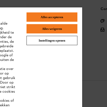
STIHL FAQ
Con
Alles accepteren
Productregistratie
aalde
ng.
Onderdelen en assortiment
Alles weigeren
jkheid te
nder de
Afvalverwerking
Instellingen openen
nties, de
gebreide
Handleidingen
eplaatst.
oogle of
uiten de
atie over
oor op
et gebruik
 Door op
iet strikt
le cookies
ookies of
ookie-informatie
Juridische informatie
rekken