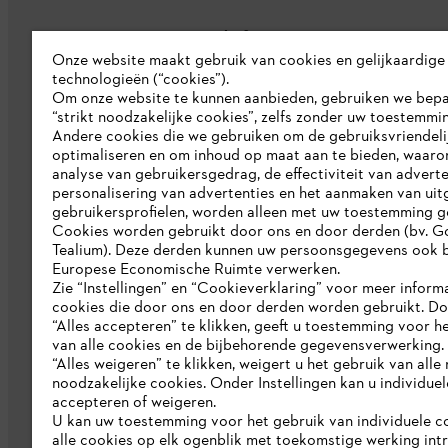
Bedrijf
Onze website maakt gebruik van cookies en gelijkaardige
technologieën (“cookies”).
Over ons
Om onze website te kunnen aanbieden, gebruiken we bep
“strikt noodzakelijke cookies”, zelfs zonder uw toestemmi
Pers
Andere cookies die we gebruiken om de gebruiksvriendeli
optimaliseren en om inhoud op maat aan te bieden, waaro
Werken bij STIHL
analyse van gebruikersgedrag, de effectiviteit van adverte
personalisering van advertenties en het aanmaken van uit
Duurzaamheid
gebruikersprofielen, worden alleen met uw toestemming g
STIHL rapportagesysteem
Cookies worden gebruikt door ons en door derden (bv. G
Tealium). Deze derden kunnen uw persoonsgegevens ook b
Catalogus
Europese Economische Ruimte verwerken.
Zie “Instellingen” en “Cookieverklaring” voor meer inform
cookies die door ons en door derden worden gebruikt. D
“Alles accepteren” te klikken, geeft u toestemming voor h
van alle cookies en de bijbehorende gegevensverwerking.
“Alles weigeren” te klikken, weigert u het gebruik van alle n
noodzakelijke cookies. Onder Instellingen kan u individue
accepteren of weigeren.
U kan uw toestemming voor het gebruik van individuele c
Gegevensbescherming
Impressum
C
alle cookies op elk ogenblik met toekomstige werking int