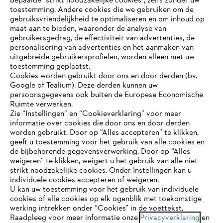
bepaalde “strikt noodzakelijke cookies”, zelfs zonder uw
toestemming. Andere cookies die we gebruiken om de
gebruiksvriendelijkheid te optimaliseren en om inhoud op
maat aan te bieden, waaronder de analyse van
Bedrijf
gebruikersgedrag, de effectiviteit van advertenties, de
personalisering van advertenties en het aanmaken van
uitgebreide gebruikersprofielen, worden alleen met uw
toestemming geplaatst.
Cookies worden gebruikt door ons en door derden (bv.
STIHL FAQ
Google of Tealium). Deze derden kunnen uw
persoonsgegevens ook buiten de Europese Economische
Ruimte verwerken.
Zie “Instellingen” en “Cookieverklaring” voor meer
Contact
informatie over cookies die door ons en door derden
JE BROWSER WORDT NIET
worden gebruikt. Door op “Alles accepteren” te klikken,
ONDERSTEUND
geeft u toestemming voor het gebruik van alle cookies en
de bijbehorende gegevensverwerking. Door op “Alles
weigeren” te klikken, weigert u het gebruik van alle niet
strikt noodzakelijke cookies. Onder Instellingen kan u
Je gebruikt een browser die we nog niet ondersteunen. Om
Gegevensbescherming
Impressum
individuele cookies accepteren of weigeren.
onze website optimaal te kunnen gebruiken, raden we aan dat
U kan uw toestemming voor het gebruik van individuele
je overschakelt op één van de volgende browsers:
cookies of alle cookies op elk ogenblik met toekomstige
Cookie-informatie
Juridische informatie
werking intrekken onder “Cookies” in de voettekst.
Raadpleeg voor meer informatie onze
Privacyverklaring
en