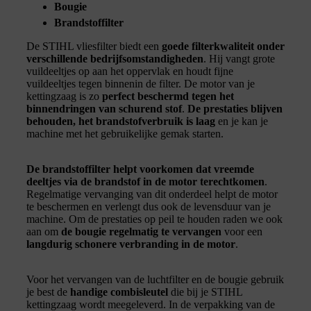
Bougie
Brandstoffilter
De STIHL vliesfilter biedt een
goede filterkwaliteit onder
verschillende bedrijfsomstandigheden
. Hij vangt grote
vuildeeltjes op aan het oppervlak en houdt fijne
vuildeeltjes tegen binnenin de filter. De motor van je
kettingzaag is zo
perfect beschermd tegen het
binnendringen van schurend stof
.
De prestaties blijven
behouden, het brandstofverbruik is laag
en je kan je
machine met het gebruikelijke gemak starten.
De brandstoffilter helpt voorkomen dat vreemde
deeltjes via de brandstof in de motor terechtkomen
.
Regelmatige vervanging van dit onderdeel helpt de motor
te beschermen en verlengt dus ook de levensduur van je
machine. Om de prestaties op peil te houden raden we ook
aan om
de bougie regelmatig te vervangen
voor een
langdurig schonere verbranding in de motor
.
Voor het vervangen van de luchtfilter en de bougie gebruik
je best de
handige combisleutel
die bij je STIHL
kettingzaag wordt meegeleverd. In de verpakking van de