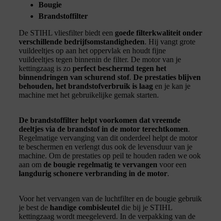
Bougie
Brandstoffilter
De STIHL vliesfilter biedt een
goede filterkwaliteit onder
verschillende bedrijfsomstandigheden
. Hij vangt grote
vuildeeltjes op aan het oppervlak en houdt fijne
vuildeeltjes tegen binnenin de filter. De motor van je
kettingzaag is zo
perfect beschermd tegen het
binnendringen van schurend stof
.
De prestaties blijven
behouden, het brandstofverbruik is laag
en je kan je
machine met het gebruikelijke gemak starten.
De brandstoffilter helpt voorkomen dat vreemde
deeltjes via de brandstof in de motor terechtkomen
.
Regelmatige vervanging van dit onderdeel helpt de motor
te beschermen en verlengt dus ook de levensduur van je
machine. Om de prestaties op peil te houden raden we ook
aan om
de bougie regelmatig te vervangen
voor een
langdurig schonere verbranding in de motor
.
Voor het vervangen van de luchtfilter en de bougie gebruik
je best de
handige combisleutel
die bij je STIHL
kettingzaag wordt meegeleverd. In de verpakking van de