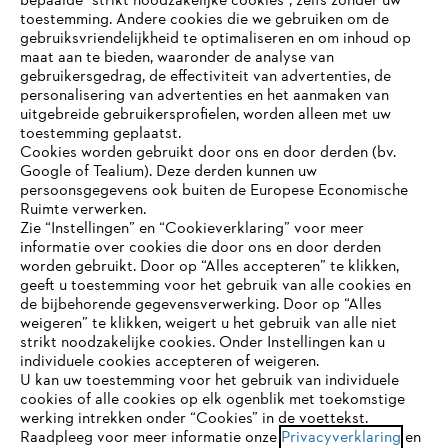
bepaalde “strikt noodzakelijke cookies”, zelfs zonder uw
toestemming. Andere cookies die we gebruiken om de
gebruiksvriendelijkheid te optimaliseren en om inhoud op
maat aan te bieden, waaronder de analyse van
Bedrijf
gebruikersgedrag, de effectiviteit van advertenties, de
personalisering van advertenties en het aanmaken van
uitgebreide gebruikersprofielen, worden alleen met uw
toestemming geplaatst.
Cookies worden gebruikt door ons en door derden (bv.
STIHL FAQ
Google of Tealium). Deze derden kunnen uw
persoonsgegevens ook buiten de Europese Economische
Ruimte verwerken.
Zie “Instellingen” en “Cookieverklaring” voor meer
Contact
informatie over cookies die door ons en door derden
JE BROWSER WORDT NIET
worden gebruikt. Door op “Alles accepteren” te klikken,
ONDERSTEUND
geeft u toestemming voor het gebruik van alle cookies en
de bijbehorende gegevensverwerking. Door op “Alles
weigeren” te klikken, weigert u het gebruik van alle niet
strikt noodzakelijke cookies. Onder Instellingen kan u
Je gebruikt een browser die we nog niet ondersteunen. Om
Gegevensbescherming
Impressum
individuele cookies accepteren of weigeren.
onze website optimaal te kunnen gebruiken, raden we aan dat
U kan uw toestemming voor het gebruik van individuele
je overschakelt op één van de volgende browsers:
cookies of alle cookies op elk ogenblik met toekomstige
Cookie-informatie
Juridische informatie
werking intrekken onder “Cookies” in de voettekst.
Raadpleeg voor meer informatie onze
Privacyverklaring
en