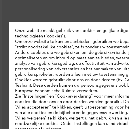
Bedrijf
Onze website maakt gebruik van cookies en gelijkaardige
technologieën (“cookies”).
Over ons
Om onze website te kunnen aanbieden, gebruiken we bep
“strikt noodzakelijke cookies”, zelfs zonder uw toestemmi
Pers
Andere cookies die we gebruiken om de gebruiksvriendeli
optimaliseren en om inhoud op maat aan te bieden, waaro
Werken bij STIHL
analyse van gebruikersgedrag, de effectiviteit van adverte
personalisering van advertenties en het aanmaken van uit
Duurzaamheid
gebruikersprofielen, worden alleen met uw toestemming g
Cookies worden gebruikt door ons en door derden (bv. G
STIHL rapportagesysteem
Tealium). Deze derden kunnen uw persoonsgegevens ook b
Catalogus
Europese Economische Ruimte verwerken.
Zie “Instellingen” en “Cookieverklaring” voor meer inform
cookies die door ons en door derden worden gebruikt. D
“Alles accepteren” te klikken, geeft u toestemming voor h
van alle cookies en de bijbehorende gegevensverwerking.
“Alles weigeren” te klikken, weigert u het gebruik van alle n
noodzakelijke cookies. Onder Instellingen kan u individue