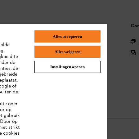
STIHL FAQ
Con
Alles accepteren
Productregistratie
aalde
ng.
Alles weigeren
Onderdelen en assortiment
jkheid te
nder de
Afvalverwerking
Instellingen openen
nties, de
gebreide
Handleidingen
eplaatst.
oogle of
uiten de
atie over
oor op
et gebruik
 Door op
iet strikt
le cookies