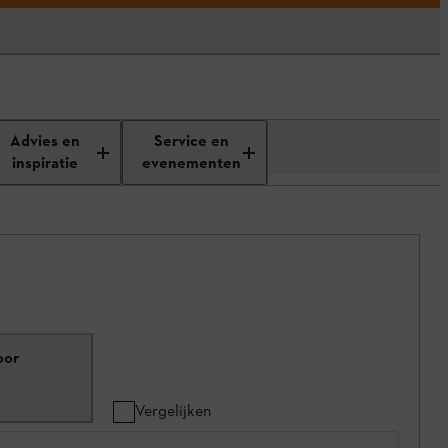
Advies en
Service en
inspiratie
evenementen
oor
9
Vergelijken