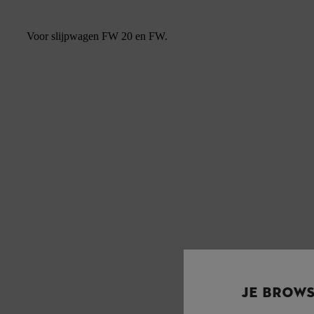
Voor slijpwagen FW 20 en FW.
JE BROW