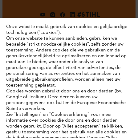
#STIHL
Onze website maakt gebruik van cookies en gelijkaardige
technologieën (“cookies”).
Om onze website te kunnen aanbieden, gebruiken we
bepaalde “strikt noodzakelijke cookies”, zelfs zonder uw
toestemming. Andere cookies die we gebruiken om de
gebruiksvriendelijkheid te optimaliseren en om inhoud op
maat aan te bieden, waaronder de analyse van
Bedrijf
gebruikersgedrag, de effectiviteit van advertenties, de
personalisering van advertenties en het aanmaken van
uitgebreide gebruikersprofielen, worden alleen met uw
toestemming geplaatst.
Cookies worden gebruikt door ons en door derden (bv.
STIHL FAQ
Google of Tealium). Deze derden kunnen uw
persoonsgegevens ook buiten de Europese Economische
Ruimte verwerken.
Zie “Instellingen” en “Cookieverklaring” voor meer
Contact
informatie over cookies die door ons en door derden
JE BROWSER WORDT NIET
worden gebruikt. Door op “Alles accepteren” te klikken,
ONDERSTEUND
geeft u toestemming voor het gebruik van alle cookies en