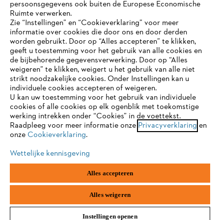
persoonsgegevens ook buiten de Europese Economische
Ruimte verwerken.
Zie “Instellingen” en “Cookieverklaring” voor meer
Contact
informatie over cookies die door ons en door derden
JE BROWSER WORDT NIET
worden gebruikt. Door op “Alles accepteren” te klikken,
ONDERSTEUND
geeft u toestemming voor het gebruik van alle cookies en
de bijbehorende gegevensverwerking. Door op “Alles
weigeren” te klikken, weigert u het gebruik van alle niet
strikt noodzakelijke cookies. Onder Instellingen kan u
Je gebruikt een browser die we nog niet ondersteunen. Om
Gegevensbescherming
Impressum
individuele cookies accepteren of weigeren.
onze website optimaal te kunnen gebruiken, raden we aan dat
U kan uw toestemming voor het gebruik van individuele
je overschakelt op één van de volgende browsers:
cookies of alle cookies op elk ogenblik met toekomstige
Cookie-informatie
Juridische informatie
werking intrekken onder “Cookies” in de voettekst.
Raadpleeg voor meer informatie onze
Privacyverklaring
en
onze
Cookieverklaring
.
firefox
chrome
ANDREAS STIHL NV, Veurtstraat 117, 2870
Puurs-Sint-Amands,
België/Belgique
Wettelijke kennisgeving
VAT Number: BE 0427.714.768
safari
edge
Alles accepteren
samsung
android
Alles weigeren
Instellingen openen