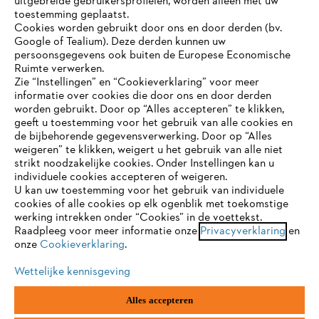
uitgebreide gebruikersprofielen, worden alleen met uw
toestemming geplaatst.
Cookies worden gebruikt door ons en door derden (bv.
STIHL FAQ
Google of Tealium). Deze derden kunnen uw
persoonsgegevens ook buiten de Europese Economische
Ruimte verwerken.
Zie “Instellingen” en “Cookieverklaring” voor meer
Contact
informatie over cookies die door ons en door derden
JE BROWSER WORDT NIET
worden gebruikt. Door op “Alles accepteren” te klikken,
ONDERSTEUND
geeft u toestemming voor het gebruik van alle cookies en
de bijbehorende gegevensverwerking. Door op “Alles
weigeren” te klikken, weigert u het gebruik van alle niet
strikt noodzakelijke cookies. Onder Instellingen kan u
Je gebruikt een browser die we nog niet ondersteunen. Om
Gegevensbescherming
Impressum
individuele cookies accepteren of weigeren.
onze website optimaal te kunnen gebruiken, raden we aan dat
U kan uw toestemming voor het gebruik van individuele
je overschakelt op één van de volgende browsers:
cookies of alle cookies op elk ogenblik met toekomstige
Cookie-informatie
Juridische informatie
werking intrekken onder “Cookies” in de voettekst.
Raadpleeg voor meer informatie onze
Privacyverklaring
en
onze
Cookieverklaring
.
firefox
chrome
ANDREAS STIHL NV, Veurtstraat 117, 2870
Puurs-Sint-Amands,
België/Belgique
Wettelijke kennisgeving
VAT Number: BE 0427.714.768
safari
edge
Alles accepteren