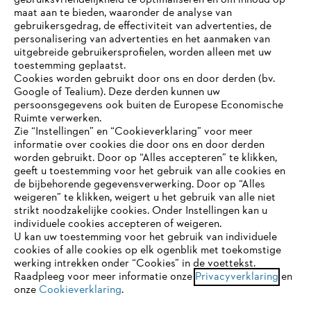
gebruiksvriendelijkheid te optimaliseren en om inhoud op
maat aan te bieden, waaronder de analyse van
Bedrijf
gebruikersgedrag, de effectiviteit van advertenties, de
personalisering van advertenties en het aanmaken van
uitgebreide gebruikersprofielen, worden alleen met uw
toestemming geplaatst.
Cookies worden gebruikt door ons en door derden (bv.
STIHL FAQ
Google of Tealium). Deze derden kunnen uw
persoonsgegevens ook buiten de Europese Economische
Ruimte verwerken.
Zie “Instellingen” en “Cookieverklaring” voor meer
Contact
informatie over cookies die door ons en door derden
JE BROWSER WORDT NIET
worden gebruikt. Door op “Alles accepteren” te klikken,
ONDERSTEUND
geeft u toestemming voor het gebruik van alle cookies en
de bijbehorende gegevensverwerking. Door op “Alles
weigeren” te klikken, weigert u het gebruik van alle niet
strikt noodzakelijke cookies. Onder Instellingen kan u
Je gebruikt een browser die we nog niet ondersteunen. Om
Gegevensbescherming
Impressum
individuele cookies accepteren of weigeren.
onze website optimaal te kunnen gebruiken, raden we aan dat
U kan uw toestemming voor het gebruik van individuele
je overschakelt op één van de volgende browsers:
cookies of alle cookies op elk ogenblik met toekomstige
Cookie-informatie
Juridische informatie
werking intrekken onder “Cookies” in de voettekst.
Raadpleeg voor meer informatie onze
Privacyverklaring
en
onze
Cookieverklaring
.
firefox
chrome
ANDREAS STIHL NV, Veurtstraat 117, 2870
Puurs-Sint-Amands,
België/Belgique