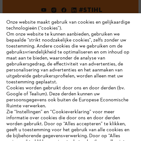
#STIHL
Onze website maakt gebruik van cookies en gelijkaardige
technologieën (“cookies”).
Om onze website te kunnen aanbieden, gebruiken we
bepaalde “strikt noodzakelijke cookies”, zelfs zonder uw
toestemming. Andere cookies die we gebruiken om de
gebruiksvriendelijkheid te optimaliseren en om inhoud op
maat aan te bieden, waaronder de analyse van
Bedrijf
gebruikersgedrag, de effectiviteit van advertenties, de
personalisering van advertenties en het aanmaken van
uitgebreide gebruikersprofielen, worden alleen met uw
toestemming geplaatst.
Cookies worden gebruikt door ons en door derden (bv.
STIHL FAQ
Google of Tealium). Deze derden kunnen uw
persoonsgegevens ook buiten de Europese Economische
Ruimte verwerken.
Zie “Instellingen” en “Cookieverklaring” voor meer
Contact
informatie over cookies die door ons en door derden
JE BROWSER WORDT NIET
worden gebruikt. Door op “Alles accepteren” te klikken,
ONDERSTEUND
geeft u toestemming voor het gebruik van alle cookies en
de bijbehorende gegevensverwerking. Door op “Alles