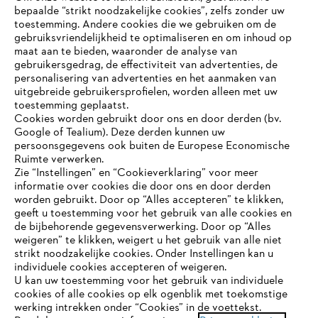
bepaalde “strikt noodzakelijke cookies”, zelfs zonder uw
toestemming. Andere cookies die we gebruiken om de
gebruiksvriendelijkheid te optimaliseren en om inhoud op
maat aan te bieden, waaronder de analyse van
Bedrijf
gebruikersgedrag, de effectiviteit van advertenties, de
personalisering van advertenties en het aanmaken van
uitgebreide gebruikersprofielen, worden alleen met uw
toestemming geplaatst.
Cookies worden gebruikt door ons en door derden (bv.
STIHL FAQ
Google of Tealium). Deze derden kunnen uw
persoonsgegevens ook buiten de Europese Economische
Ruimte verwerken.
Zie “Instellingen” en “Cookieverklaring” voor meer
Contact
informatie over cookies die door ons en door derden
JE BROWSER WORDT NIET
worden gebruikt. Door op “Alles accepteren” te klikken,
ONDERSTEUND
geeft u toestemming voor het gebruik van alle cookies en
de bijbehorende gegevensverwerking. Door op “Alles
weigeren” te klikken, weigert u het gebruik van alle niet
strikt noodzakelijke cookies. Onder Instellingen kan u
Je gebruikt een browser die we nog niet ondersteunen. Om
Gegevensbescherming
Impressum
individuele cookies accepteren of weigeren.
onze website optimaal te kunnen gebruiken, raden we aan dat
U kan uw toestemming voor het gebruik van individuele
je overschakelt op één van de volgende browsers:
cookies of alle cookies op elk ogenblik met toekomstige
Cookie-informatie
Juridische informatie
werking intrekken onder “Cookies” in de voettekst.