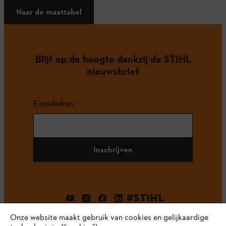
Naar de maattabel
Blijf op de hoogte dankzij de STIHL
nieuwsbrief
E-mailadres
Inschrijven
#STIHL
Onze website maakt gebruik van cookies en gelijkaardige