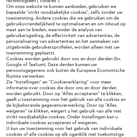
technologieën (“cookies”).
Om onze website te kunnen aanbieden, gebruiken we
bepaalde “strikt noodzakelijke cookies”, zelfs zonder uw
toestemming. Andere cookies die we gebruiken om de
gebruiksvriendelijkheid te optimaliseren en om inhoud op
maat aan te bieden, waaronder de analyse van
Bedrijf
gebruikersgedrag, de effectiviteit van advertenties, de
personalisering van advertenties en het aanmaken van
uitgebreide gebruikersprofielen, worden alleen met uw
toestemming geplaatst.
Cookies worden gebruikt door ons en door derden (bv.
STIHL FAQ
Google of Tealium). Deze derden kunnen uw
persoonsgegevens ook buiten de Europese Economische
Ruimte verwerken.
Zie “Instellingen” en “Cookieverklaring” voor meer
Contact
informatie over cookies die door ons en door derden
JE BROWSER WORDT NIET
worden gebruikt. Door op “Alles accepteren” te klikken,
ONDERSTEUND
geeft u toestemming voor het gebruik van alle cookies en
de bijbehorende gegevensverwerking. Door op “Alles
weigeren” te klikken, weigert u het gebruik van alle niet
strikt noodzakelijke cookies. Onder Instellingen kan u
Je gebruikt een browser die we nog niet ondersteunen. Om
Gegevensbescherming
Impressum
individuele cookies accepteren of weigeren.
onze website optimaal te kunnen gebruiken, raden we aan dat
U kan uw toestemming voor het gebruik van individuele
je overschakelt op één van de volgende browsers:
cookies of alle cookies op elk ogenblik met toekomstige
Cookie-informatie
Juridische informatie