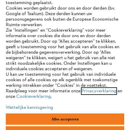
toestemming geplaatst.
Cookies worden gebruikt door ons en door derden (bv.
STIHL FAQ
Google of Tealium). Deze derden kunnen uw
persoonsgegevens ook buiten de Europese Economische
Ruimte verwerken.
Zie “Instellingen” en “Cookieverklaring” voor meer
Contact
informatie over cookies die door ons en door derden
JE BROWSER WORDT NIET
worden gebruikt. Door op “Alles accepteren” te klikken,
ONDERSTEUND
geeft u toestemming voor het gebruik van alle cookies en
de bijbehorende gegevensverwerking. Door op “Alles
weigeren” te klikken, weigert u het gebruik van alle niet
strikt noodzakelijke cookies. Onder Instellingen kan u
Je gebruikt een browser die we nog niet ondersteunen. Om
Gegevensbescherming
Impressum
individuele cookies accepteren of weigeren.
onze website optimaal te kunnen gebruiken, raden we aan dat
U kan uw toestemming voor het gebruik van individuele
je overschakelt op één van de volgende browsers:
cookies of alle cookies op elk ogenblik met toekomstige
Cookie-informatie
Juridische informatie
werking intrekken onder “Cookies” in de voettekst.
Raadpleeg voor meer informatie onze
Privacyverklaring
en
onze
Cookieverklaring
.
firefox
chrome
ANDREAS STIHL NV, Veurtstraat 117, 2870
Puurs-Sint-Amands,
België/Belgique
Wettelijke kennisgeving
VAT Number: BE 0427.714.768
safari
edge
Alles accepteren
samsung
android