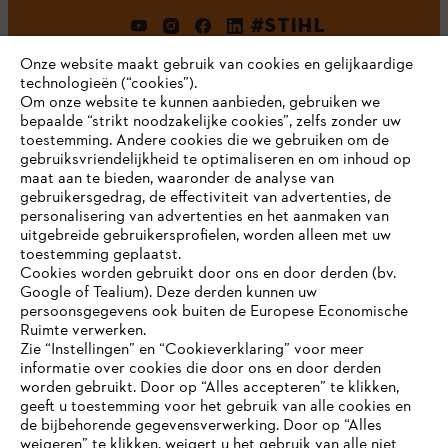
#STIHL
Onze website maakt gebruik van cookies en gelijkaardige
technologieën (“cookies”).
Om onze website te kunnen aanbieden, gebruiken we
bepaalde “strikt noodzakelijke cookies”, zelfs zonder uw
toestemming. Andere cookies die we gebruiken om de
gebruiksvriendelijkheid te optimaliseren en om inhoud op
maat aan te bieden, waaronder de analyse van
Bedrijf
gebruikersgedrag, de effectiviteit van advertenties, de
personalisering van advertenties en het aanmaken van
uitgebreide gebruikersprofielen, worden alleen met uw
toestemming geplaatst.
Cookies worden gebruikt door ons en door derden (bv.
STIHL FAQ
Google of Tealium). Deze derden kunnen uw
persoonsgegevens ook buiten de Europese Economische
Ruimte verwerken.
Zie “Instellingen” en “Cookieverklaring” voor meer
Contact
informatie over cookies die door ons en door derden
JE BROWSER WORDT NIET
worden gebruikt. Door op “Alles accepteren” te klikken,
ONDERSTEUND
geeft u toestemming voor het gebruik van alle cookies en
de bijbehorende gegevensverwerking. Door op “Alles
weigeren” te klikken, weigert u het gebruik van alle niet