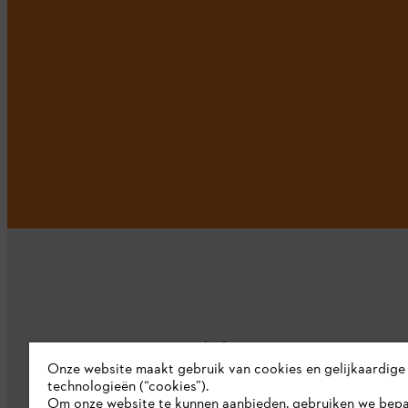
Bedrijf
Onze website maakt gebruik van cookies en gelijkaardige
technologieën (“cookies”).
Over ons
Om onze website te kunnen aanbieden, gebruiken we bep