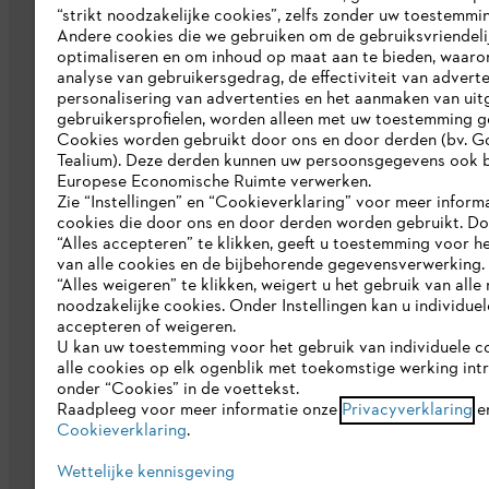
“strikt noodzakelijke cookies”, zelfs zonder uw toestemmi
Pers
Andere cookies die we gebruiken om de gebruiksvriendeli
optimaliseren en om inhoud op maat aan te bieden, waaro
Werken bij STIHL
analyse van gebruikersgedrag, de effectiviteit van adverte
personalisering van advertenties en het aanmaken van uit
Duurzaamheid
gebruikersprofielen, worden alleen met uw toestemming g
Cookies worden gebruikt door ons en door derden (bv. G
STIHL rapportagesysteem
Tealium). Deze derden kunnen uw persoonsgegevens ook b
Catalogus
Europese Economische Ruimte verwerken.
Zie “Instellingen” en “Cookieverklaring” voor meer inform
cookies die door ons en door derden worden gebruikt. D
“Alles accepteren” te klikken, geeft u toestemming voor h
van alle cookies en de bijbehorende gegevensverwerking.
“Alles weigeren” te klikken, weigert u het gebruik van alle n
noodzakelijke cookies. Onder Instellingen kan u individue
accepteren of weigeren.
U kan uw toestemming voor het gebruik van individuele c
Gegevensbescherming
Impressum
C
alle cookies op elk ogenblik met toekomstige werking int
onder “Cookies” in de voettekst.
Raadpleeg voor meer informatie onze
Privacyverklaring
e
Cookieverklaring
.
Wettelijke kennisgeving