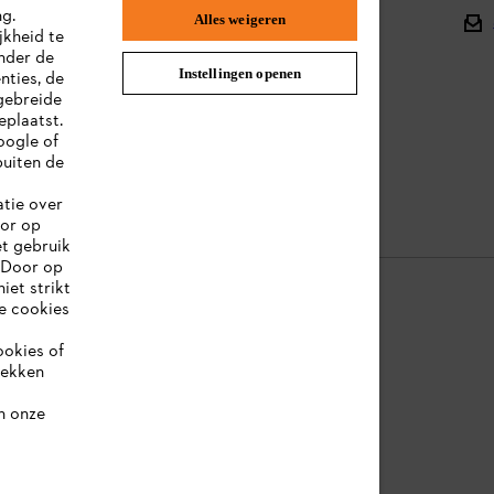
ng.
Alles weigeren
Onderdelen en assortiment
jkheid te
nder de
Afvalverwerking
Instellingen openen
nties, de
gebreide
Handleidingen
eplaatst.
oogle of
uiten de
atie over
oor op
et gebruik
 Door op
iet strikt
le cookies
ookies of
ookie-informatie
Juridische informatie
rekken
n onze