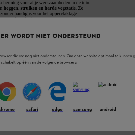
scherming voor al je werkzaamheden in de tuin.
an
heggen, struiken en harde vegetatie
. Ze
ijzonder handig is voor het oppervlakkige
 steenachtige bodems.
edschap is geschikt voor een
maaidiameter
SER WORDT NIET ONDERSTEUND
ap)
. Ze past gemakkelijk op de
 550 L.
browser die we nog niet ondersteunen. Om onze website optimaal te kunnen g
e universele beschermkap.
rschakelt op één van de volgende browsers:
chrome
safari
edge
samsung
android
ducten.