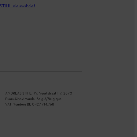
STIHL nieuwsbrief
ANDREAS STIHL NV, Veurtstraat 117, 2870
Puurs-Sint-Amands, België/Belgique
VAT Number: BE 0427.714.768