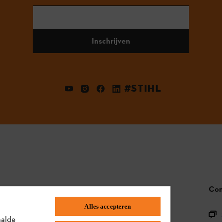
Inschrijven
#STIHL
STIHL FAQ
Con
Alles accepteren
Productregistratie
aalde