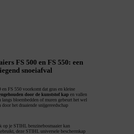
iers FS 500 en FS 550: een
iegend snoeiafval
en FS 550 voorkomt dat gras en kleine
engehouden door de kunststof kap
en vallen
en langs bloembedden of muren gebeurt het wel
n door het draaiende snijgereedschap
jk op je STIHL benzinebosmaaier kan
 gebruikt, deze STIHL universele beschermkap