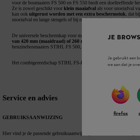
voor de bosmaaiers FS 500 en FS 550 biedt een doeltreffende be
Ze is zowel geschikt voor
klein maaiafval
als voor snoeiafval v
kan ook
uitgerust worden met een extra beschermstuk
, dat b
snoeiafval en lange stengels of bij onderhoudswerkzaamheden in
De universele beschermkap voor maaikoppen en metalen snijgere
JE BROW
van 420 mm (maaidraad) of 260 mm (metalen snijgereedsch
benzinebosmaaiers STIHL FS 500, STIHL FS 550 en STIHL FS
Je gebruikt een 
Het combigereedschap STIHL FS-KM is ook compatibel met dez
we aan dat je ove
Service en advies
firefox
GEBRUIKSAANWIJZING
Hier vind je de passende gebruiksaanwijzingen voor onze STIHL pro