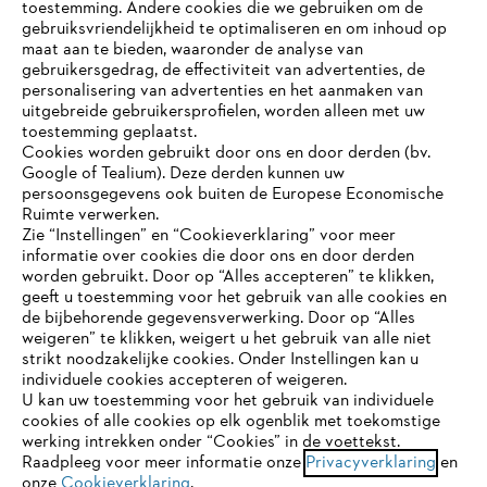
toestemming. Andere cookies die we gebruiken om de
gebruiksvriendelijkheid te optimaliseren en om inhoud op
maat aan te bieden, waaronder de analyse van
Bedrijf
gebruikersgedrag, de effectiviteit van advertenties, de
personalisering van advertenties en het aanmaken van
uitgebreide gebruikersprofielen, worden alleen met uw
toestemming geplaatst.
Cookies worden gebruikt door ons en door derden (bv.
STIHL FAQ
Google of Tealium). Deze derden kunnen uw
persoonsgegevens ook buiten de Europese Economische
Ruimte verwerken.
Zie “Instellingen” en “Cookieverklaring” voor meer
Contact
informatie over cookies die door ons en door derden
JE BROWSER WORDT NIET
worden gebruikt. Door op “Alles accepteren” te klikken,
ONDERSTEUND
geeft u toestemming voor het gebruik van alle cookies en
de bijbehorende gegevensverwerking. Door op “Alles
weigeren” te klikken, weigert u het gebruik van alle niet
strikt noodzakelijke cookies. Onder Instellingen kan u
Je gebruikt een browser die we nog niet ondersteunen. Om
Gegevensbescherming
Impressum
individuele cookies accepteren of weigeren.
onze website optimaal te kunnen gebruiken, raden we aan dat
U kan uw toestemming voor het gebruik van individuele
je overschakelt op één van de volgende browsers:
cookies of alle cookies op elk ogenblik met toekomstige
Cookie-informatie
Juridische informatie
werking intrekken onder “Cookies” in de voettekst.
Raadpleeg voor meer informatie onze
Privacyverklaring
en
onze
Cookieverklaring
.