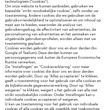
technologieën (“cookies”).
Om onze website te kunnen aanbieden, gebruiken we
bepaalde “strikt noodzakelijke cookies”, zelfs zonder uw
toestemming. Andere cookies die we gebruiken om de
gebruiksvriendelijkheid te optimaliseren en om inhoud op
maat aan te bieden, waaronder de analyse van
Bedrijf
gebruikersgedrag, de effectiviteit van advertenties, de
personalisering van advertenties en het aanmaken van
uitgebreide gebruikersprofielen, worden alleen met uw
toestemming geplaatst.
Cookies worden gebruikt door ons en door derden (bv.
STIHL FAQ
Google of Tealium). Deze derden kunnen uw
persoonsgegevens ook buiten de Europese Economische
Ruimte verwerken.
Zie “Instellingen” en “Cookieverklaring” voor meer
Contact
informatie over cookies die door ons en door derden
JE BROWSER WORDT NIET
worden gebruikt. Door op “Alles accepteren” te klikken,
ONDERSTEUND
geeft u toestemming voor het gebruik van alle cookies en
de bijbehorende gegevensverwerking. Door op “Alles
weigeren” te klikken, weigert u het gebruik van alle niet
strikt noodzakelijke cookies. Onder Instellingen kan u
Je gebruikt een browser die we nog niet ondersteunen. Om
Gegevensbescherming
Impressum
individuele cookies accepteren of weigeren.
onze website optimaal te kunnen gebruiken, raden we aan dat
U kan uw toestemming voor het gebruik van individuele
je overschakelt op één van de volgende browsers:
cookies of alle cookies op elk ogenblik met toekomstige
Cookie-informatie
Juridische informatie