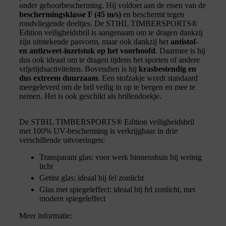
onder gehoorbescherming. Hij voldoet aan de eisen van de
beschermingsklasse F (45 m/s)
en beschermt tegen
rondvliegende deeltjes. De STIHL TIMBERSPORTS®
Edition veiligheidsbril is aangenaam om te dragen dankzij
zijn uitstekende pasvorm, maar ook dankzij het
antistof-
en antizweet-inzetstuk op het voorhoofd
. Daarmee is hij
dus ook ideaal om te dragen tijdens het sporten of andere
vrijetijdsactiviteiten. Bovendien is hij
krasbestendig en
dus extreem duurzaam
. Een stofzakje wordt standaard
meegeleverd om de bril veilig in op te bergen en mee te
nemen. Het is ook geschikt als brillendoekje.
De STIHL TIMBERSPORTS® Edition veiligheidsbril
met 100% UV-bescherming is verkrijgbaar in drie
verschillende uitvoeringen:
Transparant glas: voor werk binnenshuis bij weinig
licht
Getint glas: ideaal bij fel zonlicht
Glas met spiegeleffect: ideaal bij fel zonlicht, met
modern spiegeleffect
Meer informatie: