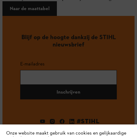
Naar de maattabel
Blijf op de hoogte dankzij de STIHL
nieuwsbrief
E-mailadres
Inschrijven
#STIHL
Onze website maakt gebruik van cookies en gelijkaardige