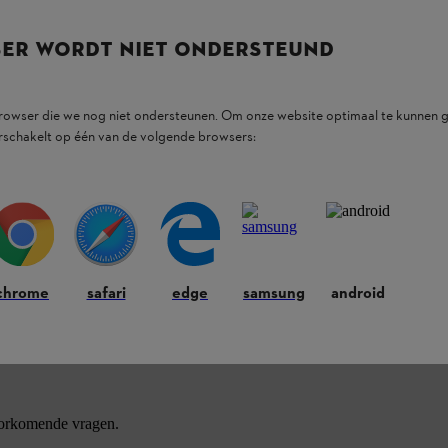
SER WORDT NIET ONDERSTEUND
browser die we nog niet ondersteunen. Om onze website optimaal te kunnen g
rschakelt op één van de volgende browsers:
ducten.
chrome
safari
edge
samsung
android
oorkomende vragen.