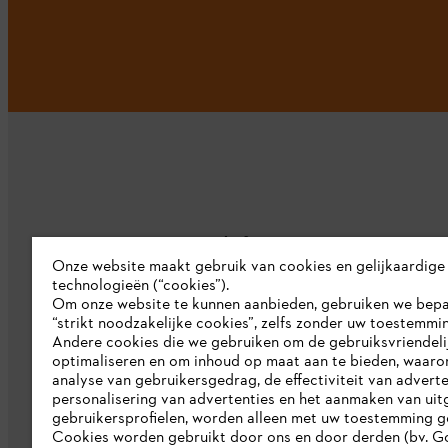
Bedrijf
Onze website maakt gebruik van cookies en gelijkaardige
technologieën (“cookies”).
Over ons
Om onze website te kunnen aanbieden, gebruiken we bep
“strikt noodzakelijke cookies”, zelfs zonder uw toestemmi
Pers
Andere cookies die we gebruiken om de gebruiksvriendeli
optimaliseren en om inhoud op maat aan te bieden, waaro
Werken bij STIHL
analyse van gebruikersgedrag, de effectiviteit van adverte
personalisering van advertenties en het aanmaken van uit
Duurzaamheid
gebruikersprofielen, worden alleen met uw toestemming g
Cookies worden gebruikt door ons en door derden (bv. G
STIHL rapportagesysteem