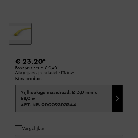
€ 23,20
*
Basisprijs per m
€ 0,40
*
Alle prijzen zijn inclusief 21% btw.
Kies product
Vijfhoekige maaidraad, Ø 3,0 mm x
58,0 m
ART.-NR.
00009303344
Vergelijken