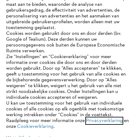
maat aan te bieden, waaronder de analyse van
Bedrijf
gebruikersgedrag, de effectiviteit van advertenties, de
personalisering van advertenties en het aanmaken van
uitgebreide gebruikersprofielen, worden alleen met uw
toestemming geplaatst.
Cookies worden gebruikt door ons en door derden (bv.
STIHL FAQ
Google of Tealium). Deze derden kunnen uw
persoonsgegevens ook buiten de Europese Economische
Ruimte verwerken.
Zie “Instellingen” en “Cookieverklaring” voor meer
Contact
informatie over cookies die door ons en door derden
JE BROWSER WORDT NIET
worden gebruikt. Door op “Alles accepteren” te klikken,
ONDERSTEUND
geeft u toestemming voor het gebruik van alle cookies en
de bijbehorende gegevensverwerking. Door op “Alles
weigeren” te klikken, weigert u het gebruik van alle niet
strikt noodzakelijke cookies. Onder Instellingen kan u
Je gebruikt een browser die we nog niet ondersteunen. Om
Gegevensbescherming
Impressum
individuele cookies accepteren of weigeren.
onze website optimaal te kunnen gebruiken, raden we aan dat
U kan uw toestemming voor het gebruik van individuele
je overschakelt op één van de volgende browsers:
cookies of alle cookies op elk ogenblik met toekomstige
Cookie-informatie
Juridische informatie
werking intrekken onder “Cookies” in de voettekst.
Raadpleeg voor meer informatie onze
Privacyverklaring
en
onze
Cookieverklaring
.
firefox
chrome
ANDREAS STIHL NV, Veurtstraat 117, 2870
Puurs-Sint-Amands,
België/Belgique