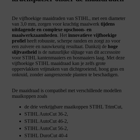
De vijfhoekige maaidraden van STIHL, met een diameter
van 3,0 mm, zorgen voor krachtig maaiwerk
tijdens
uitdagende en complexe opschoon- en
maaiwerkzaamheden
. Het
innovatieve vijfhoekige
profiel
heeft robuuste, scherpe randen en zorgt zo voor
een zuivere en nauwkeurig resultaat. Dankzij de
hoge
slijtvastheid
is de natuurlijke slijtage van dit accessoire
voor STIHL kantenmaaiers en bosmaaiers laag. Met deze
vijfhoekige STIHL maaidraad kan je zelfs grote
oppervlakken vrijmaken van dichtgroeiend, hoog gras en
onkruid, zonder aangrenzende planten te beschadigen.
De maaidraad is compatibel met verschillende modellen
maaikoppen zoals
de drie verkrijgbare maaikoppen STIHL TrimCut,
STIHL AutoCut 36-2,
STIHL AutoCut 46-2,
STIHL AutoCut 56-2,
STIHL DuroCut 40-4