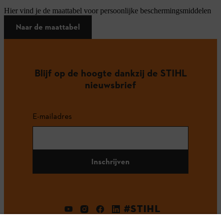
Hier vind je de maattabel voor persoonlijke beschermingsmiddelen
Naar de maattabel
Blijf op de hoogte dankzij de STIHL
nieuwsbrief
E-mailadres
Inschrijven
#STIHL