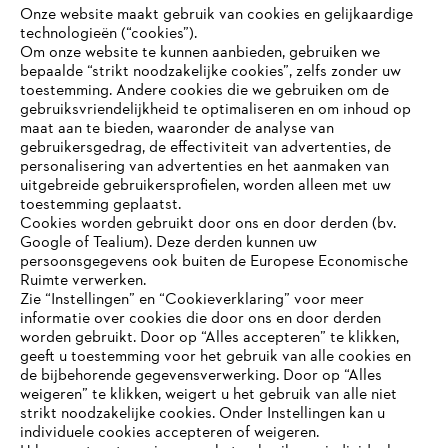
Onze website maakt gebruik van cookies en gelijkaardige
technologieën (“cookies”).
Om onze website te kunnen aanbieden, gebruiken we
bepaalde “strikt noodzakelijke cookies”, zelfs zonder uw
toestemming. Andere cookies die we gebruiken om de
gebruiksvriendelijkheid te optimaliseren en om inhoud op
maat aan te bieden, waaronder de analyse van
Bedrijf
gebruikersgedrag, de effectiviteit van advertenties, de
personalisering van advertenties en het aanmaken van
uitgebreide gebruikersprofielen, worden alleen met uw
toestemming geplaatst.
Cookies worden gebruikt door ons en door derden (bv.
STIHL FAQ
Google of Tealium). Deze derden kunnen uw
persoonsgegevens ook buiten de Europese Economische
Ruimte verwerken.
Zie “Instellingen” en “Cookieverklaring” voor meer
Contact
informatie over cookies die door ons en door derden
JE BROWSER WORDT NIET
worden gebruikt. Door op “Alles accepteren” te klikken,
ONDERSTEUND
geeft u toestemming voor het gebruik van alle cookies en
de bijbehorende gegevensverwerking. Door op “Alles
weigeren” te klikken, weigert u het gebruik van alle niet
strikt noodzakelijke cookies. Onder Instellingen kan u
Je gebruikt een browser die we nog niet ondersteunen. Om
Gegevensbescherming
Impressum
individuele cookies accepteren of weigeren.
onze website optimaal te kunnen gebruiken, raden we aan dat