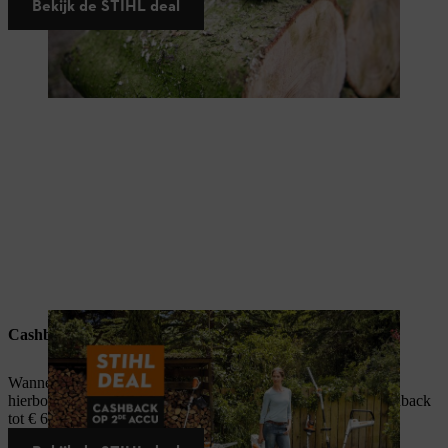
Bekijk de STIHL deal
Cashback actie
Wanneer je een accumachine inclusief accu en lader koopt en
hierbovenop een 2de accu koopt, kan je genieten van een cashback
tot € 60. Actieperiode: 01/01/2025 - 30/06/2025.