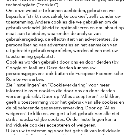
technologieën (“cookies”).
Om onze website te kunnen aanbieden, gebruiken we
bepaalde “strikt noodzakelijke cookies”, zelfs zonder uw
toestemming. Andere cookies die we gebruiken om de
gebruiksvriendelijkheid te optimaliseren en om inhoud op
maat aan te bieden, waaronder de analyse van
Bedrijf
gebruikersgedrag, de effectiviteit van advertenties, de
personalisering van advertenties en het aanmaken van
uitgebreide gebruikersprofielen, worden alleen met uw
toestemming geplaatst.
Cookies worden gebruikt door ons en door derden (bv.
STIHL FAQ
Google of Tealium). Deze derden kunnen uw
persoonsgegevens ook buiten de Europese Economische
Ruimte verwerken.
Zie “Instellingen” en “Cookieverklaring” voor meer
Contact
informatie over cookies die door ons en door derden
JE BROWSER WORDT NIET
worden gebruikt. Door op “Alles accepteren” te klikken,
ONDERSTEUND
geeft u toestemming voor het gebruik van alle cookies en
de bijbehorende gegevensverwerking. Door op “Alles
weigeren” te klikken, weigert u het gebruik van alle niet
strikt noodzakelijke cookies. Onder Instellingen kan u
Je gebruikt een browser die we nog niet ondersteunen. Om
Gegevensbescherming
Impressum
individuele cookies accepteren of weigeren.
onze website optimaal te kunnen gebruiken, raden we aan dat
U kan uw toestemming voor het gebruik van individuele
je overschakelt op één van de volgende browsers: