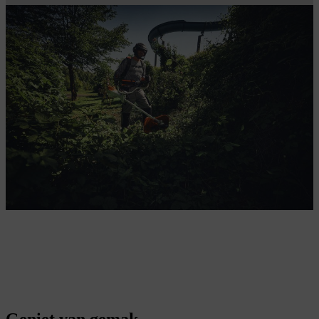
De kracht van benzine in een batterij
Hoog gras, taai struikgewas of kleine bomen? De STIHL
FSA 400
accubosmaaier
knalt er moeiteloos – en zonder lawaai – doorheen.
Met z’n brede maaicirkel, krachtige accumotor en optioneel
hakselmes ben je elk bos de baas, zonder de buren te storen.
Geniet van gemak