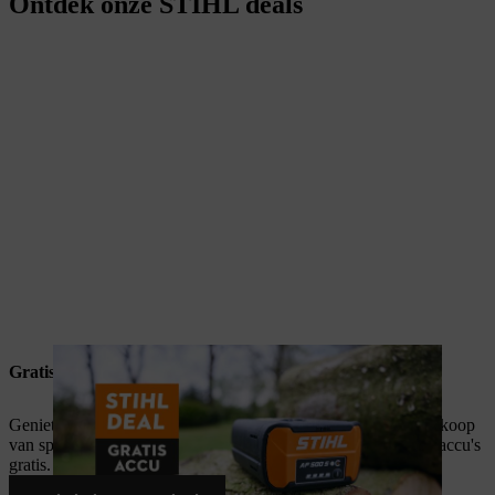
Ontdek onze STIHL deals
Gratis AP 500 S accu
Geniet tot 30/06/2025 van uitzonderlijke Power Deals: bij aankoop
van specifieke actiesets ontvang je één of meerdere AP 500 S accu's
gratis.