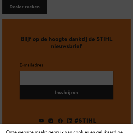
Dealer zoeken
Blijf op de hoogte dankzij de STIHL
nieuwsbrief
E-mailadres
Inschrijven
#STIHL
Onze website maakt gebruik van cookies en gelijkaardige