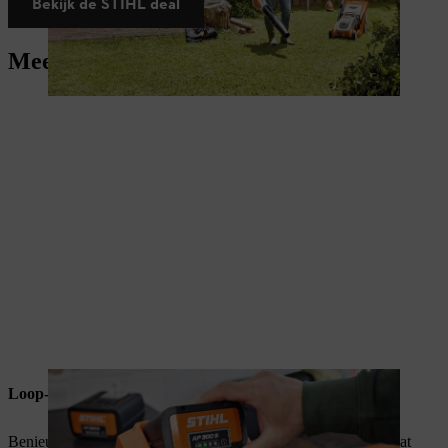
Bekijk de STIHL deal
Meer over accupower
Loop-en laadtijden
Benieuwd hoe lang je met onze accumachines kan werken? Dat