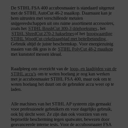
De STIHL FSA 400 accubosmaaier is standaard uitgerust
met de STIHL AutoCut 46-2 maaikop. Daarnaast kan je
hem uitrusten met verschillende metalen
snijgereedschappen uit ons ruime assortiment accessoires,
zoals het
STIHL BrushCut 300-3 driehoeksmes
, het
STIHL ShredCut 270-2 hakselmes
of het
hoogwaardige
STIHL WoodCut cirkelzaagblad met beitelbetanding
.
Gebruik altijd de juiste beschermkap. Voor energiezuinig
maaien van dik gras is de
STIHL PolyCut 48-2 maaikop
met kunststof messen ideaal.
Raadpleeg ons overzicht van de
loop- en laadtijden van de
STIHL accu’s
om te weten hoelang je nog kan werken
met je accubosmaaier STIHL FSA 400, maar ook om te
weten hoelang het duurt om de gebruikte accu weer op te
laden.
Alle machines van het STIHL AP systeem zijn gemaakt
voor professionele gebruikers en voor dagelijks gebruik,
ook bij slecht weer. Ze zijn dan ook voorzien van een
beproefde bescherming tegen spatwater, bewezen door
geavanceerde interne tests. Voor de accubosmaaier FSA