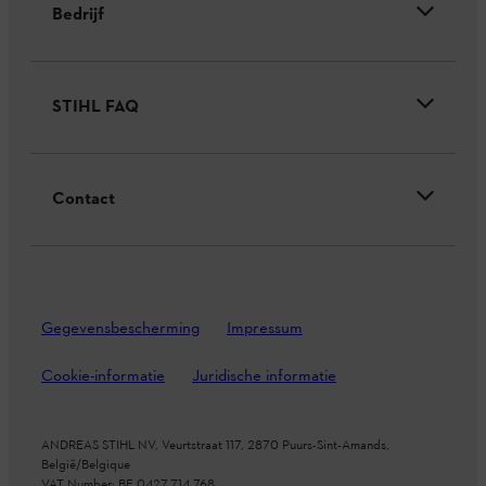
Bedrijf
STIHL FAQ
Contact
Gegevensbescherming
Impressum
Cookie-informatie
Juridische informatie
ANDREAS STIHL NV, Veurtstraat 117, 2870
Puurs-Sint-Amands,
België/Belgique
VAT Number: BE 0427.714.768