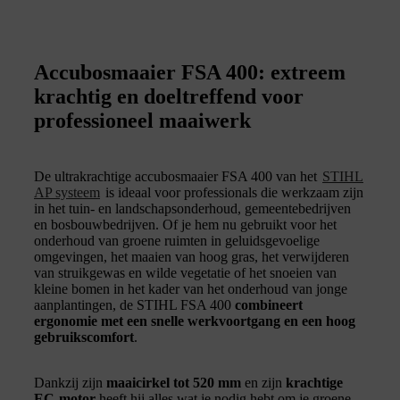
Accubosmaaier FSA 400: extreem
krachtig en doeltreffend voor
professioneel maaiwerk
De ultrakrachtige accubosmaaier FSA 400 van het
STIHL
AP systeem
is ideaal voor professionals die werkzaam zijn
in het tuin- en landschapsonderhoud, gemeentebedrijven
en bosbouwbedrijven. Of je hem nu gebruikt voor het
onderhoud van groene ruimten in geluidsgevoelige
omgevingen, het maaien van hoog gras, het verwijderen
van struikgewas en wilde vegetatie of het snoeien van
kleine bomen in het kader van het onderhoud van jonge
aanplantingen, de STIHL FSA 400
combineert
ergonomie met een snelle werkvoortgang en een hoog
gebruikscomfort
.
Dankzij zijn
maaicirkel tot 520 mm
en zijn
krachtige
EC-motor
heeft hij alles wat je nodig hebt om je groene