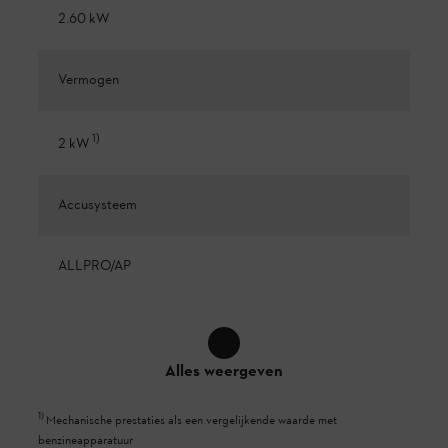
2.60 kW
Vermogen
1
)
2 kW
Accusysteem
ALLPRO/AP
Alles weergeven
1
)
Mechanische prestaties als een vergelijkende waarde met
benzineapparatuur