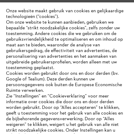
Onze website maakt gebruik van cookies en gelijkaardige
technologieën (“cookies”).
Om onze website te kunnen aanbieden, gebruiken we
bepaalde “strikt noodzakelijke cookies”, zelfs zonder uw
toestemming. Andere cookies die we gebruiken om de
gebruiksvriendelijkheid te optimaliseren en om inhoud op
maat aan te bieden, waaronder de analyse van
gebruikersgedrag, de effectiviteit van advertenties, de
personalisering van advertenties en het aanmaken van
uitgebreide gebruikersprofielen, worden alleen met uw
toestemming geplaatst.
Cookies worden gebruikt door ons en door derden (bv.
Google of Tealium). Deze derden kunnen uw
persoonsgegevens ook buiten de Europese Economische
Ruimte verwerken.
Zie “Instellingen” en “Cookieverklaring” voor meer
informatie over cookies die door ons en door derden
JE BROWSER WORDT NIET
worden gebruikt. Door op “Alles accepteren” te klikken,
ONDERSTEUND
geeft u toestemming voor het gebruik van alle cookies en
de bijbehorende gegevensverwerking. Door op “Alles
weigeren” te klikken, weigert u het gebruik van alle niet
strikt noodzakelijke cookies. Onder Instellingen kan u
Je gebruikt een browser die we nog niet ondersteunen. Om