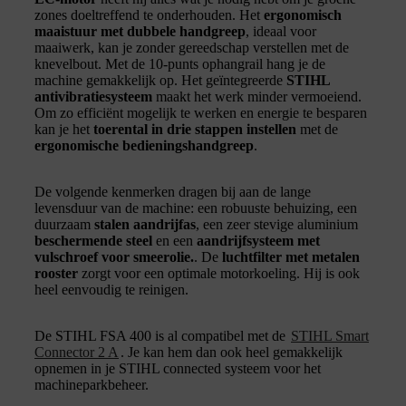
zones doeltreffend te onderhouden. Het
ergonomisch
maaistuur met dubbele handgreep
, ideaal voor
maaiwerk, kan je zonder gereedschap verstellen met de
knevelbout. Met de 10-punts ophangrail hang je de
machine gemakkelijk op. Het geïntegreerde
STIHL
antivibratiesysteem
maakt het werk minder vermoeiend.
Om zo efficiënt mogelijk te werken en energie te besparen
kan je het
toerental in drie stappen instellen
met de
ergonomische bedieningshandgreep
.
De volgende kenmerken dragen bij aan de lange
levensduur van de machine: een robuuste behuizing, een
duurzaam
stalen aandrijfas
, een zeer stevige aluminium
beschermende steel
en een
aandrijfsysteem met
vulschroef voor smeerolie.
. De
luchtfilter met metalen
rooster
zorgt voor een optimale motorkoeling. Hij is ook
heel eenvoudig te reinigen.
De STIHL FSA 400 is al compatibel met de
STIHL Smart
Connector 2 A
. Je kan hem dan ook heel gemakkelijk
opnemen in je STIHL connected systeem voor het
machineparkbeheer.