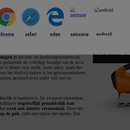
te handgedragen bladblazer
chrome
safari
edge
samsung
android
agen bladblazer gedurende de hele looptijd
ssingen
in het tuin- en landschapsonderhoud.
 gedurende de volledige looptijd van de accu
 is ideaal voor snelle, korte taken, zoals het
voor het bladvrij maken in het gebouwenbeheer.
laderen, groenafval en ander vuil snel en
kkelijk te hanteren is. De zwaarste elementen,
bladblazer
ongelooflijk gemakkelijk kan
 het
werk ook minder vermoeiend
. Door het
op de pols
, zelfs niet tijdens het starten. Dat