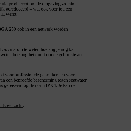
eluid produceert om de omgeving zo min
ijk gereduceerd – wat ook voor jou een
HL werkt.
 BGA 250 ook in een netwerk worden
L accu’s
om te weten hoelang je nog kan
eten hoelang het duurt om de gebruikte accu
 voor professionele gebruikers en voor
 van een beproefde bescherming tegen spatwater,
t is gebaseerd op de norm IPX4. Je kan de
eitsoverzicht
.