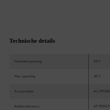
Technische details
Nominale spanning
36 V
Max. spanning
40 V
Accusysteem
ALLPRO/A
Aanbevolen accu
AP 300.0 P