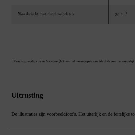
1
)
Blaaskracht met rond mondstuk
26 N
1
)
Krachtspecificatie in Newton (N) om het vermogen van bladblazers te vergelij
Uitrusting
De illustraties zijn voorbeeldfoto's. Het uiterlijk en de feitelij