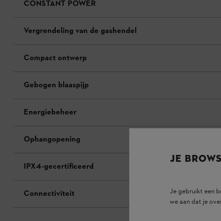
CONSTANT POWER
Vergrendeling van de gashendel
Compact ontwerp
Gebogen blaaspijp
Energiebeheer
Ophangopening
JE BROW
IPX4-gecertificeerd
Je gebruikt een 
Connectiviteit
we aan dat je ove