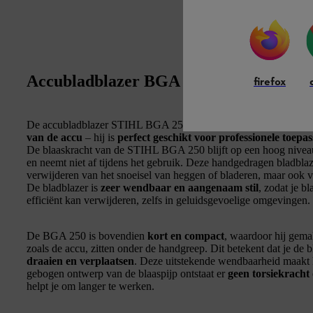
Accubladblazer BGA 250: de krachtigs
firefox
De accubladblazer STIHL BGA 250 is de
krachtigste handgedr
van de accu
– hij is
perfect geschikt voor professionele toepa
De blaaskracht van de STIHL BGA 250 blijft op een hoog niveau
en neemt niet af tijdens het gebruik. Deze handgedragen bladblazer
verwijderen van het snoeisel van heggen of bladeren, maar ook 
De bladblazer is
zeer wendbaar en aangenaam stil
, zodat je b
efficiënt kan verwijderen, zelfs in geluidsgevoelige omgevingen.
De BGA 250 is bovendien
kort en compact
, waardoor hij gema
zoals de accu, zitten onder de handgreep. Dit betekent dat je de 
draaien en verplaatsen
. Deze uitstekende wendbaarheid maakt
gebogen ontwerp van de blaaspijp ontstaat er
geen torsiekracht 
helpt je om langer te werken.