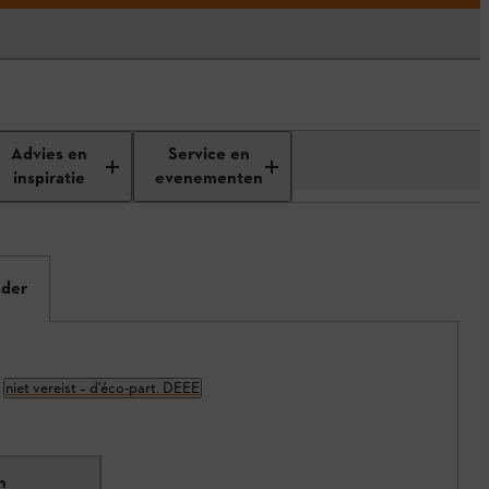
Advies en
Service en
inspiratie
evenementen
ader
niet vereist – d'éco-part. DEEE
n