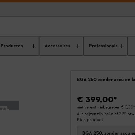
Producten
Accessoires
Professionals
BGA 250 zonder accu en l
€ 399,00
*
niet vereist – inbegrepen
€ 0,00
*
Alle prijzen zijn inclusief 21% btw.
Kies product
BGA 250, zonder accu e