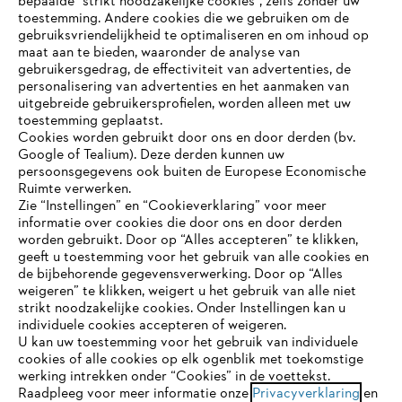
bepaalde “strikt noodzakelijke cookies”, zelfs zonder uw
toestemming. Andere cookies die we gebruiken om de
gebruiksvriendelijkheid te optimaliseren en om inhoud op
maat aan te bieden, waaronder de analyse van
Bedrijf
gebruikersgedrag, de effectiviteit van advertenties, de
personalisering van advertenties en het aanmaken van
uitgebreide gebruikersprofielen, worden alleen met uw
toestemming geplaatst.
Cookies worden gebruikt door ons en door derden (bv.
STIHL FAQ
Google of Tealium). Deze derden kunnen uw
persoonsgegevens ook buiten de Europese Economische
Ruimte verwerken.
Zie “Instellingen” en “Cookieverklaring” voor meer
Contact
informatie over cookies die door ons en door derden
JE BROWSER WORDT NIET
worden gebruikt. Door op “Alles accepteren” te klikken,
ONDERSTEUND
geeft u toestemming voor het gebruik van alle cookies en
de bijbehorende gegevensverwerking. Door op “Alles
weigeren” te klikken, weigert u het gebruik van alle niet
strikt noodzakelijke cookies. Onder Instellingen kan u
Je gebruikt een browser die we nog niet ondersteunen. Om
Gegevensbescherming
Impressum
individuele cookies accepteren of weigeren.
onze website optimaal te kunnen gebruiken, raden we aan dat
U kan uw toestemming voor het gebruik van individuele
je overschakelt op één van de volgende browsers:
cookies of alle cookies op elk ogenblik met toekomstige
Cookie-informatie
Juridische informatie
werking intrekken onder “Cookies” in de voettekst.
Raadpleeg voor meer informatie onze
Privacyverklaring
en