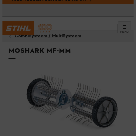
MENU
CombiSysteem / MultiSysteem
Moshark MF-MM