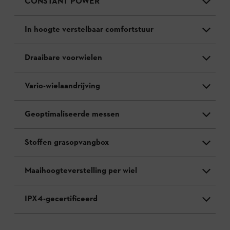
CONSTANT POWER
In hoogte verstelbaar comfortstuur
Draaibare voorwielen
Vario-wielaandrijving
Geoptimaliseerde messen
Stoffen grasopvangbox
Maaihoogteverstelling per wiel
IPX4-gecertificeerd