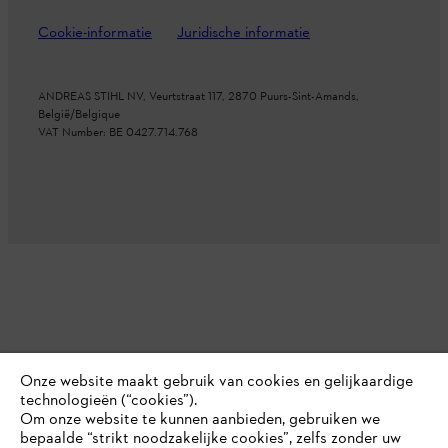
Cookie-informatie
Juridische informatie
ANDREAS STIHL NV, Veurtstraat 117, 2870
Puurs-Sint-Amands,
België/Belgique
VAT Number: BE 0427.714.768
Onze website maakt gebruik van cookies en gelijkaardige
technologieën (“cookies”).
Om onze website te kunnen aanbieden, gebruiken we
bepaalde “strikt noodzakelijke cookies”, zelfs zonder uw