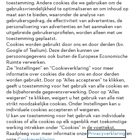
toestemming. Andere cookies die we gebruiken om de
gebruiksvriendelijkheid te optimaliseren en om inhoud op
maat aan te bieden, waaronder de analyse van
gebruikersgedrag, de effectiviteit van advertenties, de
personalisering van advertenties en het aanmaken van
uitgebreide gebruikersprofielen, worden alleen met uw
toestemming geplaatst.
Cookies worden gebruikt door ons en door derden (bv.
Google of Tealium). Deze derden kunnen uw
persoonsgegevens ook buiten de Europese Economische
Ruimte verwerken.
Zie “Instellingen” en “Cookieverklaring” voor meer
informatie over cookies die door ons en door derden
JE BROWSER WORDT NIET
worden gebruikt. Door op “Alles accepteren” te klikken,
ONDERSTEUND
geeft u toestemming voor het gebruik van alle cookies en
de bijbehorende gegevensverwerking. Door op “Alles
weigeren” te klikken, weigert u het gebruik van alle niet
strikt noodzakelijke cookies. Onder Instellingen kan u
Je gebruikt een browser die we nog niet ondersteunen. Om
individuele cookies accepteren of weigeren.
onze website optimaal te kunnen gebruiken, raden we aan dat
U kan uw toestemming voor het gebruik van individuele
je overschakelt op één van de volgende browsers:
cookies of alle cookies op elk ogenblik met toekomstige
werking intrekken onder “Cookies” in de voettekst.
Raadpleeg voor meer informatie onze
Privacyverklaring
en
onze
Cookieverklaring
.