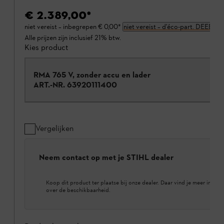
€ 2.389,00
*
niet vereist – inbegrepen
€ 0,00
*
niet vereist – d'éco-part. DEEE
Alle prijzen zijn inclusief 21% btw.
Kies product
RMA 765 V, zonder accu en lader
ART.-NR.
63920111400
Vergelijken
Neem contact op met je STIHL dealer
Koop dit product ter plaatse bij onze dealer. Daar vind je meer inform
over de beschikbaarheid.