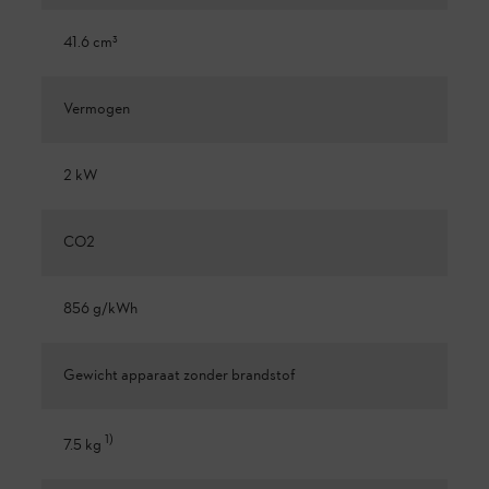
41.6 cm³
Vermogen
2 kW
CO2
856 g/kWh
Gewicht apparaat zonder brandstof
1
)
7.5 kg