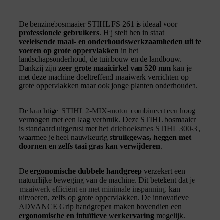
De benzinebosmaaier STIHL FS 261 is ideaal voor
professionele gebruikers
. Hij stelt hen in staat
veeleisende maai- en onderhoudswerkzaamheden uit te
voeren op grote oppervlakken
in het
landschapsonderhoud, de tuinbouw en de landbouw.
Dankzij zijn
zeer grote maaicirkel van 520 mm
kan je
met deze machine doeltreffend maaiwerk verrichten op
grote oppervlakken maar ook jonge planten onderhouden.
De krachtige
STIHL 2-MIX-motor
combineert een hoog
vermogen met een laag verbruik. Deze STIHL bosmaaier
is standaard uitgerust met het
driehoeksmes STIHL 300-3
,
waarmee je heel nauwkeurig
struikgewas, heggen met
doornen en zelfs taai gras kan verwijderen
.
De
ergonomische dubbele handgreep
verzekert een
natuurlijke beweging van de machine. Dit betekent dat je
maaiwerk efficiënt en met minimale inspanning
kan
uitvoeren, zelfs op grote oppervlakken. De innovatieve
ADVANCE Grip handgrepen maken bovendien een
ergonomische en intuïtieve werkervaring
mogelijk.