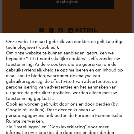
Inschrijven
#STIHL
Onze website maakt gebruik van cookies en gelijkaardige
technologieën (“cookies”).
Om onze website te kunnen aanbieden, gebruiken we
bepaalde “strikt noodzakelijke cookies”, zelfs zonder uw
toestemming. Andere cookies die we gebruiken om de
gebruiksvriendelijkheid te optimaliseren en om inhoud op
maat aan te bieden, waaronder de analyse van
Bedrijf
gebruikersgedrag, de effectiviteit van advertenties, de
personalisering van advertenties en het aanmaken van
uitgebreide gebruikersprofielen, worden alleen met uw
toestemming geplaatst.
Cookies worden gebruikt door ons en door derden (bv.
STIHL FAQ
Google of Tealium). Deze derden kunnen uw
persoonsgegevens ook buiten de Europese Economische
Ruimte verwerken.
Zie “Instellingen” en “Cookieverklaring” voor meer
Contact
informatie over cookies die door ons en door derden
JE BROWSER WORDT NIET