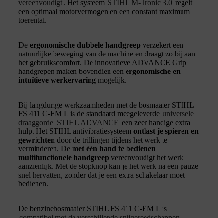
vereenvoudigt
. Het systeem
STIHL M-Tronic 3.0
regelt
een optimaal motorvermogen en een constant maximum
toerental.
De
ergonomische dubbele handgreep
verzekert een
natuurlijke beweging van de machine en draagt zo bij aan
het gebruikscomfort. De innovatieve ADVANCE Grip
handgrepen maken bovendien een
ergonomische en
intuïtieve werkervaring
mogelijk.
Bij langdurige werkzaamheden met de bosmaaier STIHL
FS 411 C-EM L is de standaard meegeleverde
universele
draaggordel STIHL ADVANCE
een zeer handige extra
hulp. Het STIHL antivibratiesysteem
ontlast je spieren en
gewrichten
door de trillingen tijdens het werk te
verminderen. De
met één hand te bedienen
multifunctionele handgreep
vereenvoudigt het werk
aanzienlijk. Met de stopknop kan je het werk na een pauze
snel hervatten, zonder dat je een extra schakelaar moet
bedienen.
De benzinebosmaaier STIHL FS 411 C-EM L is
compatibel met de verschillende snijgereedschappen
,