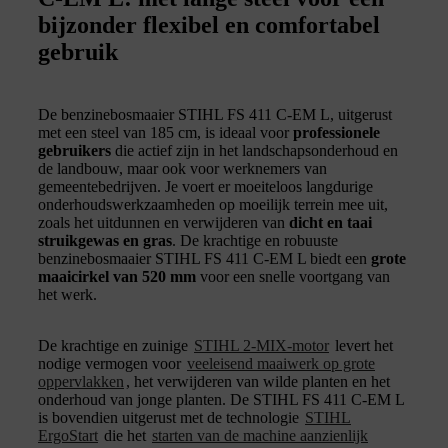
bijzonder flexibel en comfortabel
gebruik
De benzinebosmaaier STIHL FS 411 C-EM L, uitgerust
met een steel van 185 cm, is ideaal voor
professionele
gebruikers
die actief zijn in het landschapsonderhoud en
de landbouw, maar ook voor werknemers van
gemeentebedrijven. Je voert er moeiteloos langdurige
onderhoudswerkzaamheden op moeilijk terrein mee uit,
zoals het uitdunnen en verwijderen van
dicht en taai
struikgewas en gras
. De krachtige en robuuste
benzinebosmaaier STIHL FS 411 C-EM L biedt een
grote
maaicirkel van 520 mm
voor een snelle voortgang van
het werk.
De krachtige en zuinige
STIHL 2-MIX-motor
levert het
nodige vermogen voor
veeleisend maaiwerk op grote
oppervlakken
, het verwijderen van wilde planten en het
onderhoud van jonge planten. De STIHL FS 411 C-EM L
is bovendien uitgerust met de technologie
STIHL
ErgoStart
die het
starten van de machine aanzienlijk