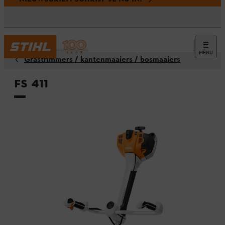
MENU
Grastrimmers / kantenmaaiers / bosmaaiers
FS 411