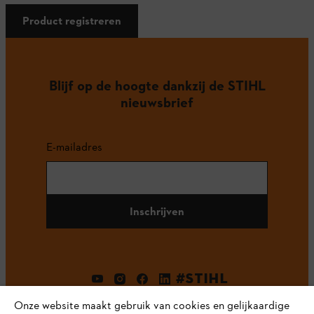
Product registreren
Blijf op de hoogte dankzij de STIHL
nieuwsbrief
E-mailadres
Inschrijven
#STIHL
Onze website maakt gebruik van cookies en gelijkaardige