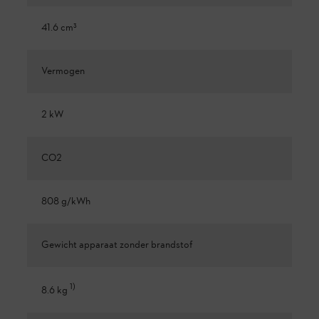
41.6 cm³
Vermogen
2 kW
CO2
808 g/kWh
Gewicht apparaat zonder brandstof
1
)
8.6 kg