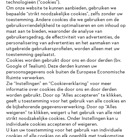
technologieën (“cookies”).
Om onze website te kunnen aanbieden, gebruiken we
bepaalde “strikt noodzakelijke cookies”, zelfs zonder uw
toestemming. Andere cookies die we gebruiken om de
gebruiksvriendelijkheid te optimaliseren en om inhoud op
maat aan te bieden, waaronder de analyse van
Bedrijf
gebruikersgedrag, de effectiviteit van advertenties, de
personalisering van advertenties en het aanmaken van
uitgebreide gebruikersprofielen, worden alleen met uw
toestemming geplaatst.
Cookies worden gebruikt door ons en door derden (bv.
STIHL FAQ
Google of Tealium). Deze derden kunnen uw
persoonsgegevens ook buiten de Europese Economische
Ruimte verwerken.
Zie “Instellingen” en “Cookieverklaring” voor meer
Contact
informatie over cookies die door ons en door derden
JE BROWSER WORDT NIET
worden gebruikt. Door op “Alles accepteren” te klikken,
ONDERSTEUND
geeft u toestemming voor het gebruik van alle cookies en
de bijbehorende gegevensverwerking. Door op “Alles
weigeren” te klikken, weigert u het gebruik van alle niet
strikt noodzakelijke cookies. Onder Instellingen kan u
Je gebruikt een browser die we nog niet ondersteunen. Om
Gegevensbescherming
Impressum
individuele cookies accepteren of weigeren.
onze website optimaal te kunnen gebruiken, raden we aan dat
U kan uw toestemming voor het gebruik van individuele
je overschakelt op één van de volgende browsers:
cookies of alle cookies op elk ogenblik met toekomstige