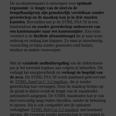
De accukantenmaaier is ontworpen voor
optimale
ergonomie
: de
lengte van de steel en de
beugelhandgreep zijn gemakkelijk verstelbaar zonder
gereedschap en de maaikop kan je in drie standen
kantelen
. Bovendien kan je de STIHL FSA 50 in een
handomdraai
en zonder gereedschap ombouwen van
een kantenmaaier naar een kantensnijder
. Een extra
voordeel is de
flexibele afstandsbeugel
die je naar wens
omhoog en omlaag kan klappen. Zo maai je nauwkeurig,
voorzichtig en bijna zonder grasresten rond bomen,
struiken en andere voorwerpen.
Met de
variabele snelheidsregeling
van de elektromotor
pas je het toerental traploos aan volgens je behoeften. Dit
verlaagt het energieverbruik en
verlengt de looptijd van
de accu
. De STIHL FSA 50 wordt standaard geleverd met
de
STIHL AutoCut C 3-2 maaikop
, die je zonder
gereedschap kan vervangen. Door de maaikop lichtjes op
de grond te tikken wordt de lengte van de maaidraden
automatisch aangepast. De STIHL maaidraden kan je ook
heel eenvoudig langs buiten bijvullen, zonder de behuizing
te openen. Hij is ook compatibel met de optioneel
verkrijgbare
STIHL PolyCut 3-2 maaikop
met kunststof
messen, die eveneens zonder gereedschap te vervangen is.