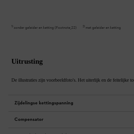
1
)
2
)
zonder geleider en ketting (Footnote_22)
met geleider en ketting
Uitrusting
De illustraties zijn voorbeeldfoto's. Het uiterlijk en de feitelij
Zijdelingse kettingspanning
Compensator