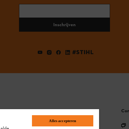
Inschrijven
#STIHL
STIHL FAQ
Con
Alles accepteren
Productregistratie
aalde