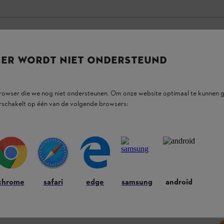
SER WORDT NIET ONDERSTEUND
browser die we nog niet ondersteunen. Om onze website optimaal te kunnen g
rschakelt op één van de volgende browsers:
chrome
safari
edge
samsung
android
ruik en tot 70% minder uitlaatgassen in
2-MIX-technologie. Met optimale geleiding en