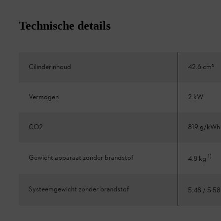
Technische details
Cilinderinhoud
42.6 cm³
Vermogen
2 kW
CO2
819 g/kWh
1
)
Gewicht apparaat zonder brandstof
4.8 kg
Systeemgewicht zonder brandstof
5.48 / 5.5