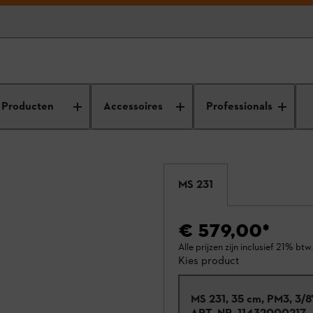
Producten
Accessoires
Professionals
MS 231
€ 579,00
*
Alle prijzen zijn inclusief 21% btw.
Kies product
MS 231, 35 cm, PM3, 3/8
ART.-NR.
11432000217