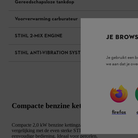
Gereedschapsloze tankdop
Voorverwarming carburateur
STIHL 2-MIX ENGINE
JE BROW
STIHL ANTI-VIBRATION SYSTEM
Je gebruikt een 
we aan dat je ove
Compacte benzine kettingzaag
firefox
Compacte 2,0 kW benzine kettingzaag met een tot 20% lager verb
vergelijking met de even sterke STIHL tweetaktmotoren zonder 
eenvoudige bediening. Ideaal voor percelen.