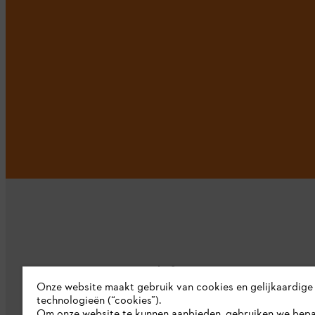
Bedrijf
Onze website maakt gebruik van cookies en gelijkaardige
technologieën (“cookies”).
Over ons
Om onze website te kunnen aanbieden, gebruiken we bep