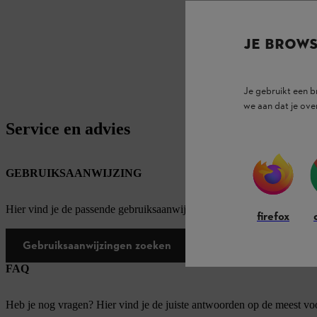
JE BROW
Je gebruikt een 
we aan dat je ove
Service en advies
GEBRUIKSAANWIJZING
Hier vind je de passende gebruiksaanwijzingen voor onze STIHL pro
firefox
Gebruiksaanwijzingen zoeken
FAQ
Heb je nog vragen? Hier vind je de juiste antwoorden op de meest v