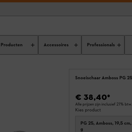
en
Producten
Accessoires
Professionals
Snoeischaar Amboss PG 2
€ 38,40
*
Alle prijzen zijn inclusief 21% btw.
Kies product
PG 25, Amboss, 19,5 cm
g