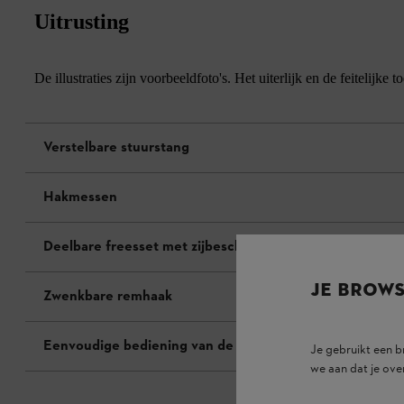
Uitrusting
De illustraties zijn voorbeeldfoto's. Het uiterlijk en de feitelij
Verstelbare stuurstang
Hakmessen
Deelbare freesset met zijbescherming
JE BROW
Zwenkbare remhaak
Eenvoudige bediening van de gashendel
Je gebruikt een 
we aan dat je ove