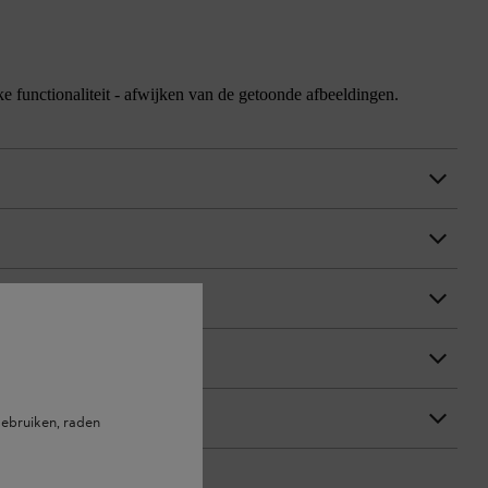
jke functionaliteit - afwijken van de getoonde afbeeldingen.
ebruiken, raden