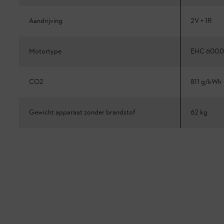
Aandrijving
2V + 1R
Motortype
EHC 600.0
CO2
811 g/kWh
Gewicht apparaat zonder brandstof
62 kg