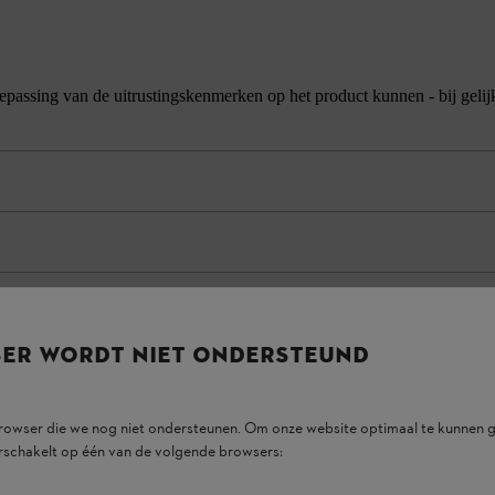
ke toepassing van de uitrustingskenmerken op het product kunnen - bij geli
SER WORDT NIET ONDERSTEUND
browser die we nog niet ondersteunen. Om onze website optimaal te kunnen g
rschakelt op één van de volgende browsers: