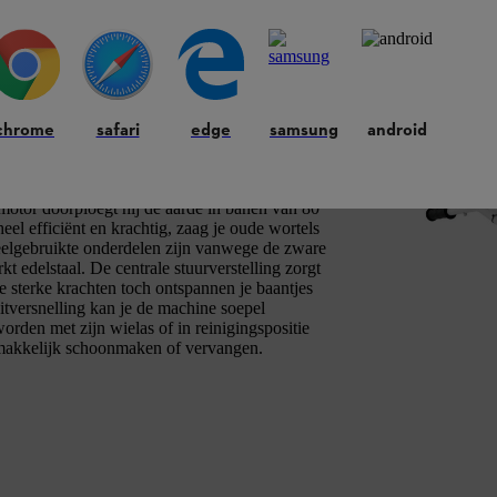
chrome
safari
edge
samsung
android
chte, massieve ondergrond te bewerken en grote
motor doorploegt hij de aarde in banen van 80
l efficiënt en krachtig, zaag je oude wortels
veelgebruikte onderdelen zijn vanwege de zware
kt edelstaal. De centrale stuurverstelling zorgt
 sterke krachten toch ontspannen je baantjes
itversnelling kan je de machine soepel
rden met zijn wielas of in reinigingspositie
makkelijk schoonmaken of vervangen.