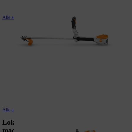
Alle accubosmaaiers
Alle accuheggenscharen
Lokaliseer, beveilig en optimaliseer je
machines – waar ze ook zijn.