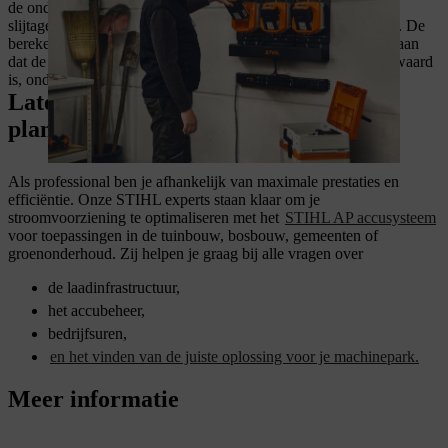
de onderhoudskosten tot 50% minder bedragen en
slijtageonderdelen zoals bougies en filters niet meer nodig zijn. De
berekening van de TCO (Total Cost of Ownership) toont dus aan
dat de overstap op accuproducten op lange termijn de moeite waard
is, ondanks de hogere aankoopkosten.
Laten we samen je energiesysteem
plannen
Als professional ben je afhankelijk van maximale prestaties en
efficiëntie. Onze STIHL experts staan klaar om je
stroomvoorziening te optimaliseren met het
STIHL AP accusysteem
voor toepassingen in de tuinbouw, bosbouw, gemeenten of
groenonderhoud. Zij helpen je graag bij alle vragen over
de laadinfrastructuur,
het accubeheer,
bedrijfsuren,
en het vinden van de juiste oplossing voor je machinepark.
Meer informatie