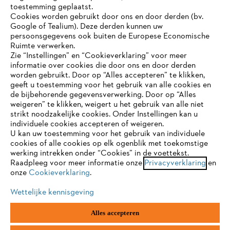
toestemming geplaatst.
België/Belgique
Cookies worden gebruikt door ons en door derden (bv.
VAT Number: BE 0427.714.768
Google of Tealium). Deze derden kunnen uw
persoonsgegevens ook buiten de Europese Economische
Ruimte verwerken.
Zie “Instellingen” en “Cookieverklaring” voor meer
informatie over cookies die door ons en door derden
JE BROWSER WORDT NIET
worden gebruikt. Door op “Alles accepteren” te klikken,
ONDERSTEUND
geeft u toestemming voor het gebruik van alle cookies en
de bijbehorende gegevensverwerking. Door op “Alles
weigeren” te klikken, weigert u het gebruik van alle niet
strikt noodzakelijke cookies. Onder Instellingen kan u
Je gebruikt een browser die we nog niet ondersteunen. Om
individuele cookies accepteren of weigeren.
onze website optimaal te kunnen gebruiken, raden we aan dat
U kan uw toestemming voor het gebruik van individuele
je overschakelt op één van de volgende browsers:
cookies of alle cookies op elk ogenblik met toekomstige
werking intrekken onder “Cookies” in de voettekst.
Raadpleeg voor meer informatie onze
Privacyverklaring
en
onze
Cookieverklaring
.
firefox
chrome
Wettelijke kennisgeving
safari
edge
Alles accepteren