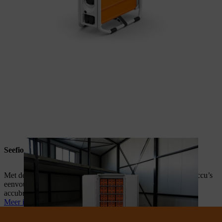
Seefion kluis
Met de Seefion kluizen voor lithium-ion-accu‘s laad je jouw accu’s
eenvoudig achter slot en grendel op. Ook worden potentiële
accubranden en explosies veilig ingesloten.
Meer informatie over de Seefion kluis