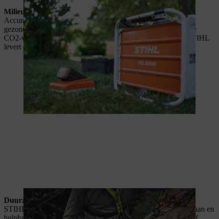
Milieuvriendelijk en emissievrij
Accumachines zijn emissievrij. Dit is goed voor zowel de
gezondheid als het milieu. Het zorgt ook voor een lagere totale
CO2-voetafdruk. Het draagbare powerstation PS 3000 van STIHL
levert een emissievrije mobiele stroomvoorziening.
Duurzaamheid en behoud van hulpbronnen
STIHL machines zijn ontwikkeld om generaties lang mee te gaan en
hulpbronnen te sparen. De accupacks worden door STIHL zelf