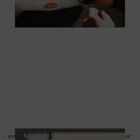
... systemen zoals
CR6
niet hoeven te worden goedgekeurd door