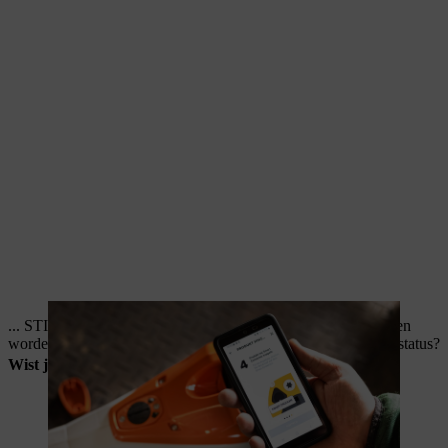
... STIHL laders zijn voorzien van slimme ledlampen en kunnen
worden gekoppeld met
STIHL connected
voor een realtime status?
Wist je dat...