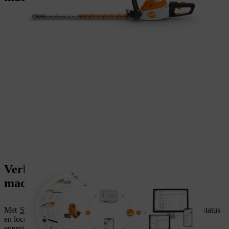
Verbonden opladen, slimmer
machinepark
Met
STIHL connected
volg je automatisch de laadcycli, accustatus
en locatie van je hele machinepark. Integratie met onze
energiesystemen zorgt ervoor dat gegevens niet alleen worden