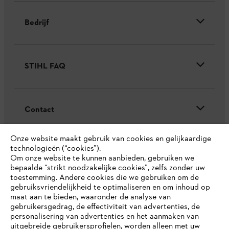
Bedrijf
STIHL FAQ
Contact
Onze website maakt gebruik van cookies en gelijkaardige
technologieën (“cookies”).
Om onze website te kunnen aanbieden, gebruiken we
bepaalde “strikt noodzakelijke cookies”, zelfs zonder uw
Gegevensbescherming
Impressum
toestemming. Andere cookies die we gebruiken om de
gebruiksvriendelijkheid te optimaliseren en om inhoud op
Cookie-informatie
Juridische informatie
maat aan te bieden, waaronder de analyse van
gebruikersgedrag, de effectiviteit van advertenties, de
personalisering van advertenties en het aanmaken van
uitgebreide gebruikersprofielen, worden alleen met uw
ANDREAS STIHL NV, Veurtstraat 117, 2870
Puurs-Sint-Amands,