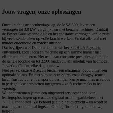
Jouw vragen, onze oplossingen
Onze krachtigste accukettingzaag, de MSA 300, levert een
vermogen tot 3,0 kW, vergelijkbaar met benzinemachines. Dankzij
de Power Boost-technologie en het constante vermogen kan je zelfs
bij veeleisende taken op volle kracht werken. En dat allemaal met
minder onderhoud en zonder uitstoot.
Dat begrijpen we! Daarom hebben we het
STIHL AP systeem
ontwikkeld, zodat accu en machine op een slimme manier met
elkaar communiceren. Het resultaat: constante prestaties gedurende
de gehele looptijd en tot 2.500 laadcycli, afhankelijk van het model.
Je werkt efficiënt, elke dag opnieuw.
Niet per se: onze AR accu's bieden een maximale looptijd met een
optimale balans. En met slimme accessoires zoals draagsystemen,
laadinfrastructuur en transportoplossingen kan je machines naadloos
in je dagelijkse activiteiten integreren – zelfs rechtstreeks in het
voertuig.
Wij ondersteunen je met een uitgebreid serviceaanbod: van
leasingoplossingen op maat tot
digitaal machineparkbeheer
met
STIHL connected
. Zo behoud je altijd het overzicht – en wordt je
machinepark optimaal ingezet. Ook bij financiering kunnen wij
helpen!