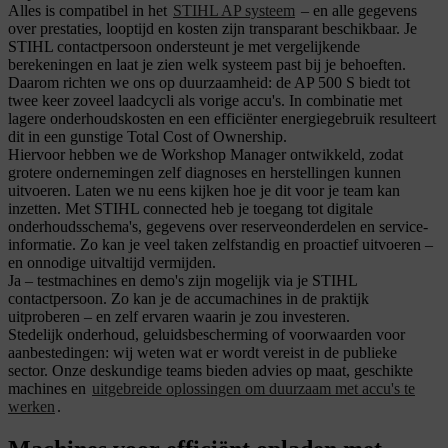
Alles is compatibel in het
STIHL AP systeem
– en alle gegevens
over prestaties, looptijd en kosten zijn transparant beschikbaar. Je
STIHL contactpersoon ondersteunt je met vergelijkende
berekeningen en laat je zien welk systeem past bij je behoeften.
Daarom richten we ons op duurzaamheid: de AP 500 S biedt tot
twee keer zoveel laadcycli als vorige accu's. In combinatie met
lagere onderhoudskosten en een efficiënter energiegebruik resulteert
dit in een gunstige Total Cost of Ownership.
Hiervoor hebben we de Workshop Manager ontwikkeld, zodat
grotere ondernemingen zelf diagnoses en herstellingen kunnen
uitvoeren. Laten we nu eens kijken hoe je dit voor je team kan
inzetten. Met STIHL connected heb je toegang tot digitale
onderhoudsschema's, gegevens over reserveonderdelen en service-
informatie. Zo kan je veel taken zelfstandig en proactief uitvoeren –
en onnodige uitvaltijd vermijden.
Ja – testmachines en demo's zijn mogelijk via je STIHL
contactpersoon. Zo kan je de accumachines in de praktijk
uitproberen – en zelf ervaren waarin je zou investeren.
Stedelijk onderhoud, geluidsbescherming of voorwaarden voor
aanbestedingen: wij weten wat er wordt vereist in de publieke
sector. Onze deskundige teams bieden advies op maat, geschikte
machines en
uitgebreide oplossingen om duurzaam met accu's te
werken
.