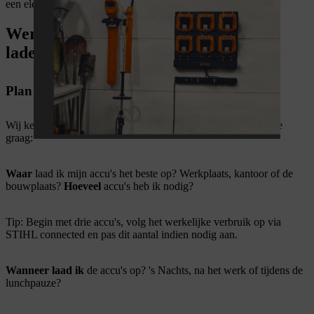
een elektricien? Gewoon aansluiten en klaar.
Werkplaats of voertuig? Traag of snel
laden? Wij helpen je graag verder.
Plan samen met ons je energiesysteem
Wij kennen de vragen van onze grote klanten – en adviseren je
graag:
Waar
laad ik mijn accu's het beste op? Werkplaats, kantoor of de
bouwplaats?
Hoeveel
accu's heb ik nodig?
Tip: Begin met drie accu's, volg het werkelijke verbruik op via
STIHL connected en pas dit aantal indien nodig aan.
Wanneer laad ik
de accu's op? 's Nachts, na het werk of tijdens de
lunchpauze?