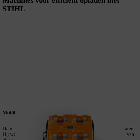
Machines voor efficiënt opladen met
STIHL
Multilader
De multilader kan in rijen worden gestapeld om ruimte te besparen.
Hij wordt gebruikt voor het opeenvolgend en gelijktijdig laden van
vier accu's.