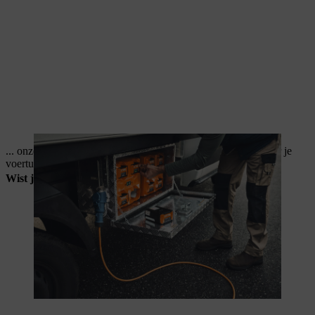
... onze
CB 1 laadbox
een veilige mobiele laadoplossing voor je
voertuig is?
Wist je dat...