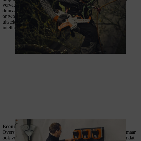
vervaardigd, waarbij wordt gelet op prestaties, robuustheid en
duurzaamheid. De accu's van het STIHL AP systeem zijn
ontworpen voor zeer intensief gebruik en garanderen een
uitstekende levensduur dankzij de speciale celtechnologie en
intelligente elektronica.
Economische efficiëntie
Overstappen op accumachines is niet alleen milieuvriendelijk, maar
ook voordelig. Accumachines hebben lagere bedrijfskosten, omdat