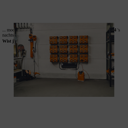
... modulaire systemen zoals de combinatie
CM 12 + AL 301-4
's
nachts tot
48 accu's
opladen?
Wist je dat...