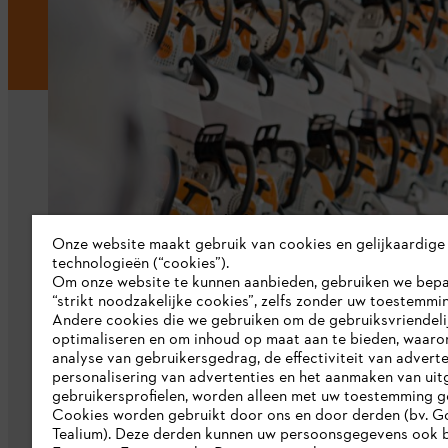
Bedrijf
Onze website maakt gebruik van cookies en gelijkaardige
technologieën (“cookies”).
Over ons
Om onze website te kunnen aanbieden, gebruiken we bep
“strikt noodzakelijke cookies”, zelfs zonder uw toestemmi
Pers
Andere cookies die we gebruiken om de gebruiksvriendeli
optimaliseren en om inhoud op maat aan te bieden, waaro
Werken bij STIHL
analyse van gebruikersgedrag, de effectiviteit van adverte
personalisering van advertenties en het aanmaken van uit
Duurzaamheid
gebruikersprofielen, worden alleen met uw toestemming g
STIHL rapportagesysteem
Cookies worden gebruikt door ons en door derden (bv. G
Tealium). Deze derden kunnen uw persoonsgegevens ook b