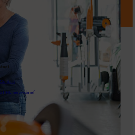
tact
Contact
STIHL nieuwsbrief