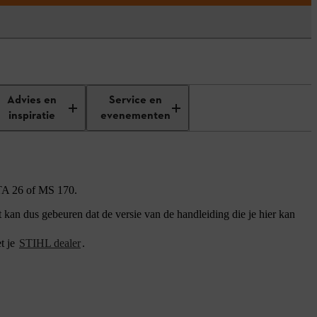
Advies en
Service en
inspiratie
evenementen
GTA 26 of MS 170.
an dus gebeuren dat de versie van de handleiding die je hier kan
t je
STIHL dealer
.