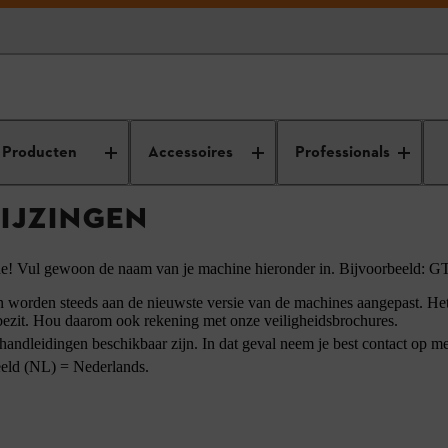
ebruiksaanwijzingen
Producten
Accessoires
Professionals
IJZINGEN
ne! Vul gewoon de naam van je machine hieronder in. Bijvoorbeeld: 
orden steeds aan de nieuwste versie van de machines aangepast. Het k
 bezit. Hou daarom ook rekening met onze veiligheidsbrochures.
andleidingen beschikbaar zijn. In dat geval neem je best contact op me
eeld (NL) = Nederlands.