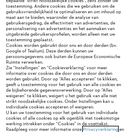
bepaalde “strikt noodzakelijke cookies”, zelfs zonder uw
toestemming. Andere cookies die we gebruiken om de
gebruiksvriendelijkheid te optimaliseren en om inhoud op
maat aan te bieden, waaronder de analyse van
Bedrijf
gebruikersgedrag, de effectiviteit van advertenties, de
personalisering van advertenties en het aanmaken van
uitgebreide gebruikersprofielen, worden alleen met uw
toestemming geplaatst.
Cookies worden gebruikt door ons en door derden (bv.
STIHL FAQ
Google of Tealium). Deze derden kunnen uw
persoonsgegevens ook buiten de Europese Economische
Ruimte verwerken.
Zie “Instellingen” en “Cookieverklaring” voor meer
Contact
informatie over cookies die door ons en door derden
JE BROWSER WORDT NIET
worden gebruikt. Door op “Alles accepteren” te klikken,
ONDERSTEUND
geeft u toestemming voor het gebruik van alle cookies en
de bijbehorende gegevensverwerking. Door op “Alles
weigeren” te klikken, weigert u het gebruik van alle niet
strikt noodzakelijke cookies. Onder Instellingen kan u
Je gebruikt een browser die we nog niet ondersteunen. Om
Gegevensbescherming
Impressum
individuele cookies accepteren of weigeren.
onze website optimaal te kunnen gebruiken, raden we aan dat
U kan uw toestemming voor het gebruik van individuele
je overschakelt op één van de volgende browsers:
cookies of alle cookies op elk ogenblik met toekomstige
Cookie-informatie
Juridische informatie
werking intrekken onder “Cookies” in de voettekst.
Raadpleeg voor meer informatie onze
Privacyverklaring
en