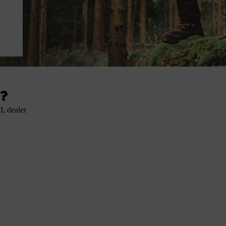
?
HL dealer