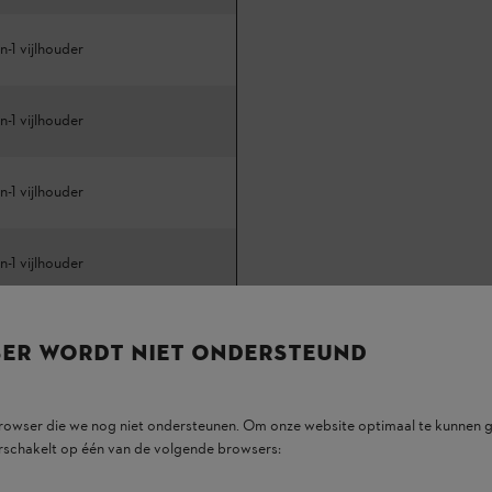
n-1 vijlhouder
n-1 vijlhouder
n-1 vijlhouder
n-1 vijlhouder
tra ketting & Gratis 2-in-1
SER WORDT NIET ONDERSTEUND
r
browser die we nog niet ondersteunen. Om onze website optimaal te kunnen g
tra ketting & Gratis 2-in-1
rschakelt op één van de volgende browsers:
r