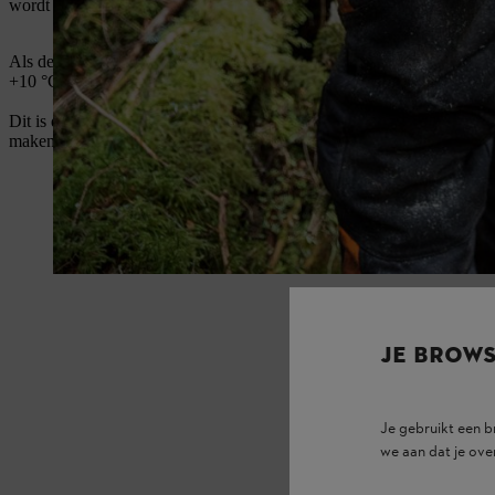
wordt de diameter van de carburateur kleiner, de machine verliest aa
Als de temperatuur van de aangezogen lucht onder +3 °C valt, dan is d
+10 °C of hoger is, zit er weliswaar vocht in maar door de warmte is 
Dit is de vuistregel: vooral in de herfst (november/december) en in 
maken.
JE BROW
Je gebruikt een 
we aan dat je ove