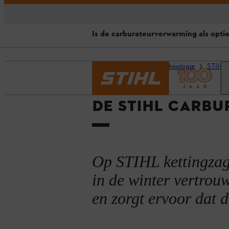
Is de carburateurverwarming als optie
Carburateurverwarming: altijd o
Homepage
STIHL technologie
STIHL 
De elektrische carburateurverwar
DE STIHL CARBU
Welke voordelen heeft de elektr
Is de carburateurverwarming als o
Op STIHL kettingzag
in de winter vertrou
en zorgt ervoor dat 