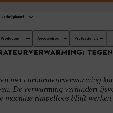
 verkrijgbaar?
pgewarmd aan het werk
motortechniek
Carburateurverwarming
Producten
Accessoires
Professionals
ming: de werking in detail
RATEURVERWARMING: TEGEN
ische carburateurverwarming?
ptie verkrijgbaar?
en met carburateurverwarming kan
wen. De verwarming verhindert ijs
de machine rimpelloos blijft werken