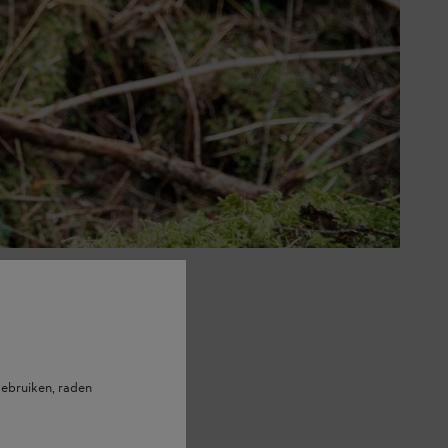
k. Als de luchttemperatuur ongeveer
rburateurverwarming onmisbaar
ebruiken, raden