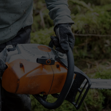
d aan het werk
ateurverwarming altijd zonder problemen gebruiken bij koude tempera
geling verhindert ijsvorming op de carburateur bij lage temperaturen e
en. Als er een elektrische carburateur in een kettingzaag zit, is er oo
urverwarming en greepverwarming aan de letters ‘V-W’ in de naam van
werking in detail
rdt de brandstof in gas omgezet. Door dat vergassen koelt de temperat
der luchtvochtigheid transporteren. Ze condenseert dus in de carburateu
geveer tussen +3 °C en +10 °C ligt, kan er een ijslaagje komen in de 