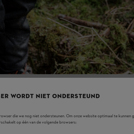
n vermogen en valt op een gegeven moment uit.
e vochtigheid in de lucht te laag. IJsvorming is dan niet meer mogelij
er zeker geen ijsvorming.
de vroege lente (maart/april) kan je temperaturen verwachten die een ca
SER WORDT NIET ONDERSTEUND
browser die we nog niet ondersteunen. Om onze website optimaal te kunnen g
rschakelt op één van de volgende browsers: