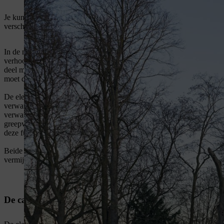
Je kunt de vorming van ijskristallen aan de gasklep van de carburateu
verschillende manieren aanpakken:
In de motormachines die niet voor professioneel gebruik zijn, zorgt 
verhoogt, zoals de naam het al zegt, de temperatuur van de aangezoge
deel met de luchtfilter geleid. Kritische temperaturen die tot ijsvo
moet de klep op tijd in de winterpositie ‘open’ zetten. Wij raden aan d
De elektrische carburateurverwarming zit geïntegreerd in bepaalde p
verwarmingselement geactiveerd dat de carburateur verwarmt, zodra de 
verwarmingselement wordt via een aparte generator aan het ventilator
greepverwarming, die altijd samen met de elektrische carburateurve
deze functies aan de letters V-W in de productnaam.
Beide systemen zijn vooral nodig tijdens de eerste 10 minuten na de 
vermijden.
De carburateurverwarming van STIHL