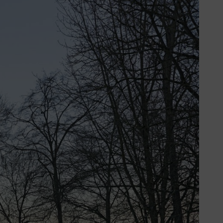
teur. Dat kun je op twee
carburateur. Dat passieve systeem
n de warmtecilinder wordt naar het
 minuten draait. De gebruiker
r tot april.
teem wordt automatisch een
ueel in te stellen. Het
panningstoevoer voor de
bouwd. Je herkent modellen met
e kritische temperatuurzone te