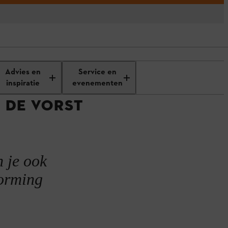
Advies en
Service en
inspiratie
evenementen
 DE VORST
 je ook
vorming
.