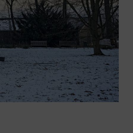
hakelaar. Het verwarmingselement
 de carburateur of is direct aan het
ager is dan de kritische
ateur effectief verhinderd en de