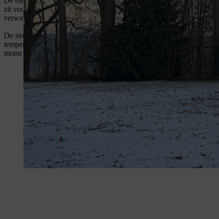
De elektrische carburateurverwarming van STIHL bestaat uit twee ele
zit voor de carburateur. De technische schakelaar bevindt zich, afhank
verwarmingselement aangebracht.
De stroomtoevoer van de carburateurverwarming gebeurt automatisch v
temperatuur van +10 °C, schakelt de thermische schakelaar het verwa
motor draait zonder problemen.