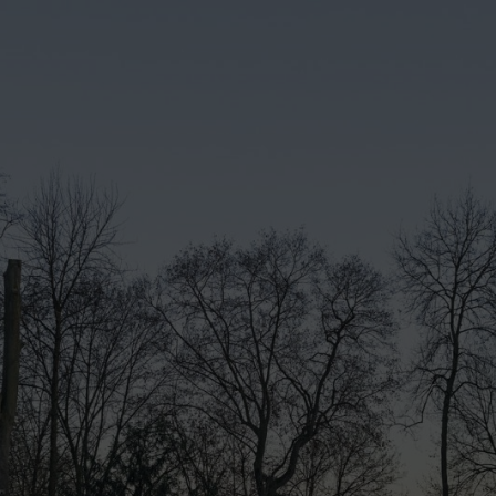
r vermijden met een simpele truc: je verwarmt het circuit van de carbura
de voorverwarming van de aanzuiglucht voor de juiste temperatuur in de 
n lucht. Hiervoor gaat een klep open en de warme lucht uit het deel va
rming kunnen leiden worden op die manier vermeden zodra de motor enkele
at in de dezelfde periode te doen die geldt voor winterbanden: van oktobe
rofessionele machines van STIHL voor de bosbouw. Bij dit actieve sys
kritische temperaturen worden bereikt. De gebruiker hoeft dat niet man
wiel van stroom voorzien. Deze generator zorgt tegelijk ook voor de s
rwarming in de machines van STIHL voor bosbouwprofessionals is inge
opstart. Daarna volstaat de stralingswarmte van de motoren meestal om d