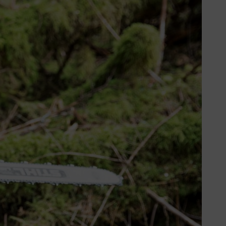
turen. De ingebouwde, elektrische
n zorgt ervoor dat de brandstof
k altijd een greepverwarming
 het model.
uur van de aangezogen lucht
r en slaat neer in de buurt van de
buurt van de gasklep. Daardoor