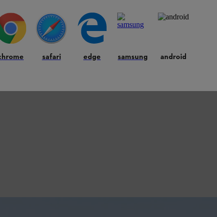
chrome
safari
edge
samsung
android