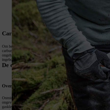
Carburateurverwarming: altijd opgewarm
Om het even welk weer het is, je kan
STIHL kettingzagen
met carbur
carburateurverwarming met temperatuurafhankelijke in- en uitschakelre
ongehinderd kan blijven stromen, zodat je zonder problemen blijft werk
ingebouwd. Je herkent STIHL kettingzagen met elektrische carburate
De elektrische carburateurverwarming: de 
Over de noodzaak van een carburateurverwarming
Onmiddellijk nadat de brandstof uit de carburateursproeiers komt, wo
ongeveer 9° C af. De lucht die op die manier afgekoeld wordt, kan min
gasklep. Het probleem: als de temperatuur van de aangezogen lucht on