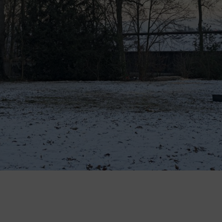
menten: een verwarmingselement op elektriciteit en een thermische sc
elijk van de uitvoering, aan het sluitdeksel aan de kant van de pomp van
ia de verwarmingsgenerator. Zodra de temperatuur van de carburateur l
rmingselement in. Door de verwarming wordt de ijsvorming in de carbur