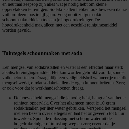
en neutraal zeepsop zijn alles wat je nodig hebt om kleine
oppervlakken te reinigen. Sodakristallen hebben ook bewezen dat ze
vuil probleemloos te lijf gaan. Voeg nooit zelfgemaakte
schoonmaakmiddelen toe aan je hogedrukreiniger. De
hogedrukeenheid mag alleen met een geschikt reinigingsmiddel
worden gevuld.
Tuintegels schoonmaken met soda
Een mengsel van sodakristallen en water is een effectief maar sterk
alkalisch reinigingsmiddel. Het kan worden gebruikt voor bijzonder
vuile betonstenen. Draag altijd een veiligheidsbril wanneer je met dit
mengsel werkt, omdat sodakristallen de ogen kunnen irriteren. Zorg
er ook voor dat je werkhandschoenen draagt.
De hoeveelheid mengsel die je nodig hebt, hangt af van het te
reinigen oppervlak. Over het algemeen moet je 10 gram
sodakristallen per liter water gebruiken. Verspreid het mengsel
met een bezem over de tegels en laat het ongeveer 5 tot 6 uur
inwerken. Spoel de oplossing met schoon water uit de
hogedrukreiniger of tuinslang weg en zorg ervoor dat je
voldoet aan de plaatselijke afvalwatervoorschriften.