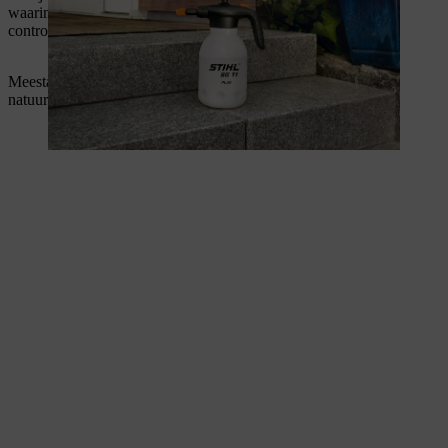
waarin ze verkeren. Voordat je gaat schoonmaken, moet je
controleren om welk materiaal het gaat.
Meestal wordt er een onderscheid gemaakt tussen beton en
natuursteen.