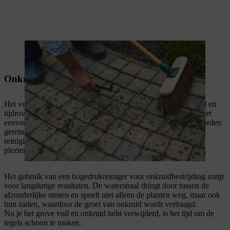
Onkruid verwijderen met hogedrukreiniger
Het verwijderen van mos en onkruid uit voegen kan vervelend en
tijdrovend zijn. Het gebruik van een hogedrukreiniger maakt het
eenvoudiger: organisch materiaal kan alleen met waterdruk worden
gereinigd om water te besparen, zonder toevoeging van
reinigingsmiddelen. Dit betekent dat je jezelf en het milieu een
plezier doet.
Het gebruik van een hogedrukreiniger voor onkruidbestrijding zorgt
voor langdurige resultaten. De waterstraal dringt door tussen de
afzonderlijke stenen en spoelt niet alleen de planten weg, maar ook
hun zaden, waardoor de groei van onkruid wordt vertraagd.
Nu je het grove vuil en onkruid hebt verwijderd, is het tijd om de
tegels schoon te maken.