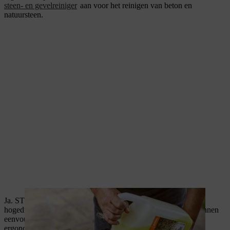
steen- en gevelreiniger
aan voor het reinigen van beton en
natuursteen.
Ja. STIHL reinigingsmiddelen kunnen met of zonder
hogedrukreiniger worden gebruikt. De reinigingsmiddelen kunnen
eenvoudig handmatig met een sproeier worden verdeeld. De
ergonomische
SG 11
drukspuit
is hier ideaal voor.