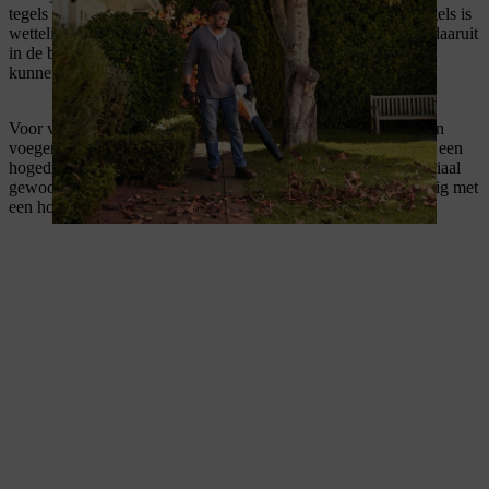
tegels blijvend beschadigen. Het gebruik van pesticiden op tegels is
wettelijk verboden, omdat milieuschadelijke chemicaliën van daaruit
in de bodem en het grondwater terecht kunnen komen en deze
kunnen verontreinigen.
Voor voegen met gruis of zand kan je het beste werken met een
voegenkrabber of een staalborstel. Voor open voegen kan ook een
hogedrukreiniger worden gebruikt. Vul het uitgespoelde materiaal
gewoon bij na het reinigen. Gesloten voegen kunnen eenvoudig met
een hogedrukreiniger worden gereinigd.