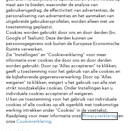
maat aan te bieden, waaronder de analyse van
Bedrijf
gebruikersgedrag, de effectiviteit van advertenties, de
personalisering van advertenties en het aanmaken van
uitgebreide gebruikersprofielen, worden alleen met uw
toestemming geplaatst.
Cookies worden gebruikt door ons en door derden (bv.
STIHL FAQ
Google of Tealium). Deze derden kunnen uw
persoonsgegevens ook buiten de Europese Economische
Ruimte verwerken.
Zie “Instellingen” en “Cookieverklaring” voor meer
Contact
informatie over cookies die door ons en door derden
JE BROWSER WORDT NIET
worden gebruikt. Door op “Alles accepteren” te klikken,
ONDERSTEUND
geeft u toestemming voor het gebruik van alle cookies en
de bijbehorende gegevensverwerking. Door op “Alles
weigeren” te klikken, weigert u het gebruik van alle niet
strikt noodzakelijke cookies. Onder Instellingen kan u
Je gebruikt een browser die we nog niet ondersteunen. Om
Gegevensbescherming
Impressum
individuele cookies accepteren of weigeren.
onze website optimaal te kunnen gebruiken, raden we aan dat
U kan uw toestemming voor het gebruik van individuele
je overschakelt op één van de volgende browsers:
cookies of alle cookies op elk ogenblik met toekomstige
Cookie-informatie
Juridische informatie
werking intrekken onder “Cookies” in de voettekst.
Raadpleeg voor meer informatie onze
Privacyverklaring
en
onze
Cookieverklaring
.
firefox
chrome
ANDREAS STIHL NV, Veurtstraat 117, 2870
Puurs-Sint-Amands,
België/Belgique