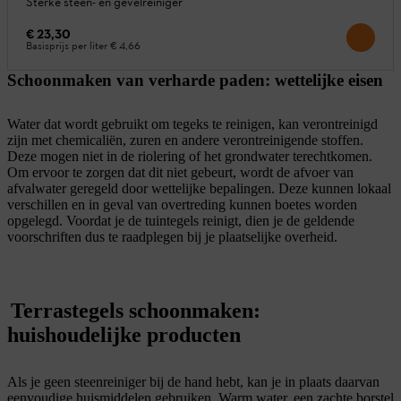
Sterke steen- en gevelreiniger
€ 23,30
Basisprijs per liter
€ 4,66
Schoonmaken van verharde paden: wettelijke eisen
Water dat wordt gebruikt om tegeks te reinigen, kan verontreinigd
zijn met chemicaliën, zuren en andere verontreinigende stoffen.
Deze mogen niet in de riolering of het grondwater terechtkomen.
Om ervoor te zorgen dat dit niet gebeurt, wordt de afvoer van
afvalwater geregeld door wettelijke bepalingen. Deze kunnen lokaal
verschillen en in geval van overtreding kunnen boetes worden
opgelegd. Voordat je de tuintegels reinigt, dien je de geldende
voorschriften dus te raadplegen bij je plaatselijke overheid.
Terrastegels schoonmaken:
huishoudelijke producten
Als je geen
steenreiniger
bij de hand hebt, kan je in plaats daarvan
eenvoudige huismiddelen gebruiken. Warm water, een zachte borstel