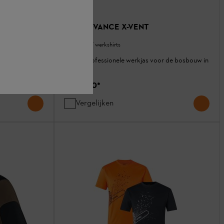
ren,
Jack ADVANCE X-VENT
Bosjassen / werkshirts
Lichte professionele werkjas voor de bosbouw in
 de winter
de zomer
€ 282,50
*
Vergelijken