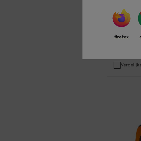
Fleecejack
Bosjassen / werks
Zeer elastisch
signaalkleur
firefox
€ 94,50
*
Vergelijk