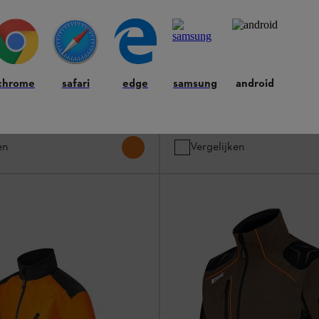
 DYNAMIC
Jack ADVANCE X-SHELL, he
hirts
oranje/zwart
 functioneel fleecejack met
Bosjassen / werkshirts
chrome
safari
edge
samsung
android
Warme werkjack voor de herfst en
€ 231,00
*
en
Vergelijken