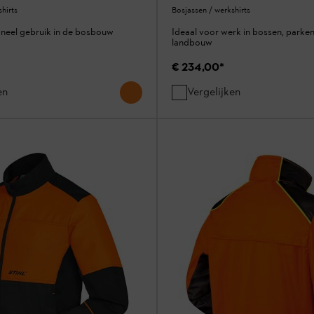
hirts
Bosjassen / werkshirts
oneel gebruik in de bosbouw
Ideaal voor werk in bossen, parken
landbouw
€ 234,00
*
en
Vergelijken