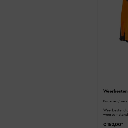
Weerbesten
Bosjassen / werks
Weerbestendig
weersomstand
€ 152,00
*