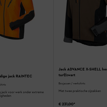
Jack ADVANCE X-SHELL her
turf/zwart
dige jack RAINTEC
Bosjassen / werkshirts
hirts
Met twee praktische zijzakken
 jack voor werk onder extreme
igheden
€ 231,00
*