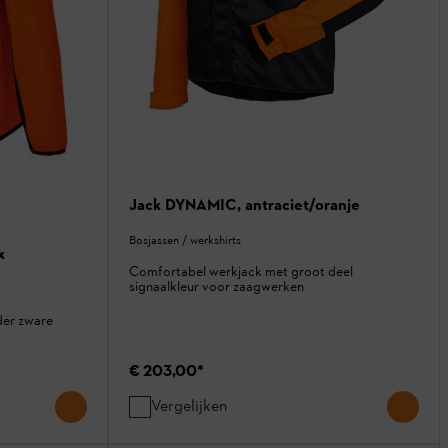
Jack DYNAMIC, antraciet/oranje
Bosjassen / werkshirts
x
Comfortabel werkjack met groot deel
signaalkleur voor zaagwerken
der zware
€ 203,00
*
Vergelijken