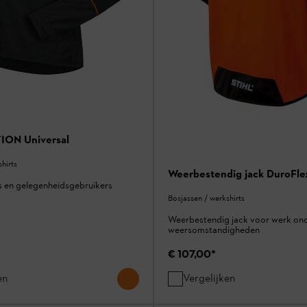
ION Universal
hirts
Weerbestendig jack DuroFle
s en gelegenheidsgebruikers
Bosjassen / werkshirts
Weerbestendig jack voor werk on
weersomstandigheden
€ 107,00
*
en
Vergelijken