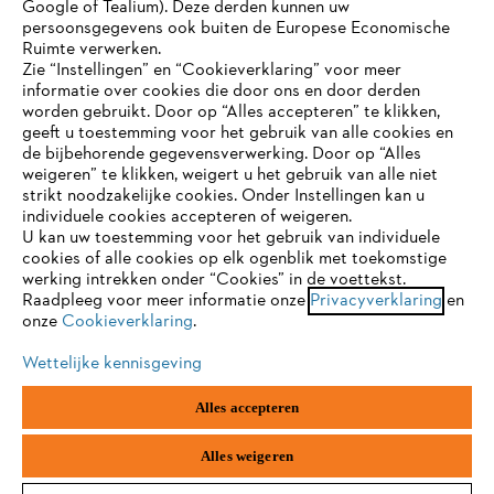
Google of Tealium). Deze derden kunnen uw
persoonsgegevens ook buiten de Europese Economische
Ruimte verwerken.
Zie “Instellingen” en “Cookieverklaring” voor meer
Contact
informatie over cookies die door ons en door derden
JE BROWSER WORDT NIET
worden gebruikt. Door op “Alles accepteren” te klikken,
ONDERSTEUND
geeft u toestemming voor het gebruik van alle cookies en
de bijbehorende gegevensverwerking. Door op “Alles
weigeren” te klikken, weigert u het gebruik van alle niet
strikt noodzakelijke cookies. Onder Instellingen kan u
Je gebruikt een browser die we nog niet ondersteunen. Om
Gegevensbescherming
Impressum
individuele cookies accepteren of weigeren.
onze website optimaal te kunnen gebruiken, raden we aan dat
U kan uw toestemming voor het gebruik van individuele
je overschakelt op één van de volgende browsers:
cookies of alle cookies op elk ogenblik met toekomstige
Cookie-informatie
Juridische informatie
werking intrekken onder “Cookies” in de voettekst.
Raadpleeg voor meer informatie onze
Privacyverklaring
en
onze
Cookieverklaring
.
firefox
chrome
ANDREAS STIHL NV, Veurtstraat 117, 2870
Puurs-Sint-Amands,
België/Belgique
Wettelijke kennisgeving
VAT Number: BE 0427.714.768
safari
edge
Alles accepteren
samsung
android
Alles weigeren