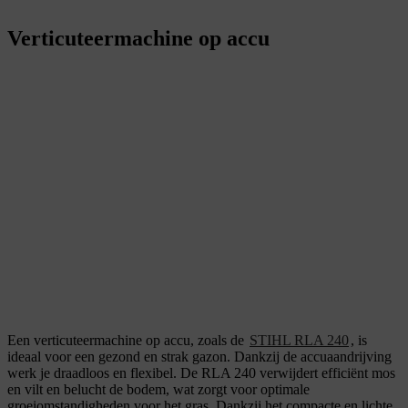
Verticuteermachine op accu
Een verticuteermachine op accu, zoals de
STIHL RLA 240
, is
ideaal voor een gezond en strak gazon. Dankzij de accuaandrijving
werk je draadloos en flexibel. De RLA 240 verwijdert efficiënt mos
en vilt en belucht de bodem, wat zorgt voor optimale
groeiomstandigheden voor het gras. Dankzij het compacte en lichte