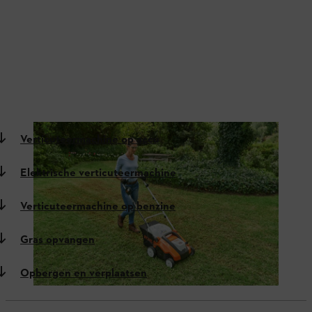
Verticuteermachine op accu
Elektrische verticuteermachine
Verticuteermachine op benzine
Gras opvangen
Opbergen en verplaatsen