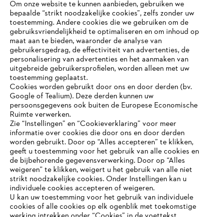
Om onze website te kunnen aanbieden, gebruiken we
bepaalde “strikt noodzakelijke cookies”, zelfs zonder uw
toestemming. Andere cookies die we gebruiken om de
gebruiksvriendelijkheid te optimaliseren en om inhoud op
maat aan te bieden, waaronder de analyse van
Bedrijf
gebruikersgedrag, de effectiviteit van advertenties, de
personalisering van advertenties en het aanmaken van
uitgebreide gebruikersprofielen, worden alleen met uw
toestemming geplaatst.
Cookies worden gebruikt door ons en door derden (bv.
STIHL FAQ
Google of Tealium). Deze derden kunnen uw
persoonsgegevens ook buiten de Europese Economische
Ruimte verwerken.
Zie “Instellingen” en “Cookieverklaring” voor meer
Contact
informatie over cookies die door ons en door derden
JE BROWSER WORDT NIET
worden gebruikt. Door op “Alles accepteren” te klikken,
ONDERSTEUND
geeft u toestemming voor het gebruik van alle cookies en
de bijbehorende gegevensverwerking. Door op “Alles
weigeren” te klikken, weigert u het gebruik van alle niet
strikt noodzakelijke cookies. Onder Instellingen kan u
Je gebruikt een browser die we nog niet ondersteunen. Om
Gegevensbescherming
Impressum
individuele cookies accepteren of weigeren.
onze website optimaal te kunnen gebruiken, raden we aan dat
U kan uw toestemming voor het gebruik van individuele
je overschakelt op één van de volgende browsers:
cookies of alle cookies op elk ogenblik met toekomstige
Cookie-informatie
Juridische informatie
werking intrekken onder “Cookies” in de voettekst.