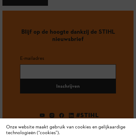
Blijf op de hoogte dankzij de STIHL
nieuwsbrief
E-mailadres
Inschrijven
#STIHL
Onze website maakt gebruik van cookies en gelijkaardige
technologieën (“cookies”).