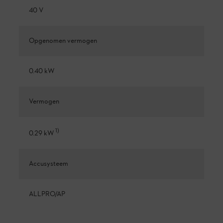
40 V
Opgenomen vermogen
0.40 kW
Vermogen
1
)
0.29 kW
Accusysteem
ALLPRO/AP