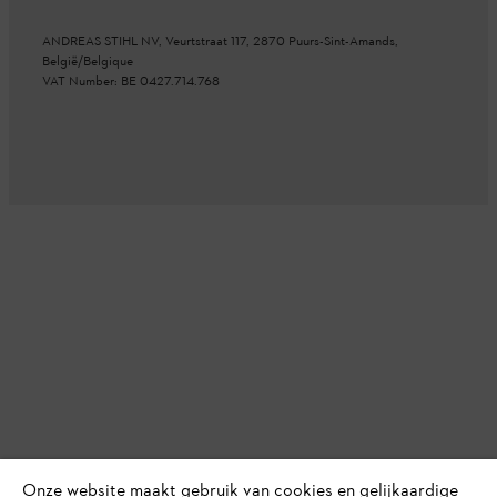
ANDREAS STIHL NV, Veurtstraat 117, 2870
Puurs-Sint-Amands,
België/Belgique
VAT Number: BE 0427.714.768
Onze website maakt gebruik van cookies en gelijkaardige