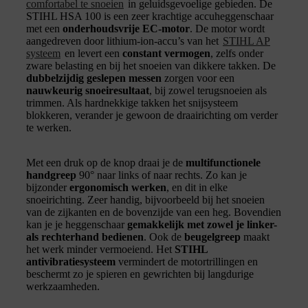
comfortabel te snoeien
in geluidsgevoelige gebieden. De
STIHL HSA 100 is een zeer krachtige accuheggenschaar
met een
onderhoudsvrije EC-motor
. De motor wordt
aangedreven door lithium-ion-accu’s van het
STIHL AP
systeem
en levert een
constant vermogen
, zelfs onder
zware belasting en bij het snoeien van dikkere takken. De
dubbelzijdig geslepen messen
zorgen voor een
nauwkeurig snoeiresultaat
, bij zowel terugsnoeien als
trimmen. Als hardnekkige takken het snijsysteem
blokkeren, verander je gewoon de draairichting om verder
te werken.
Met een druk op de knop draai je de
multifunctionele
handgreep
90° naar links of naar rechts. Zo kan je
bijzonder
ergonomisch werken
, en dit in elke
snoeirichting. Zeer handig, bijvoorbeeld bij het snoeien
van de zijkanten en de bovenzijde van een heg. Bovendien
kan je je heggenschaar
gemakkelijk met zowel je linker-
als rechterhand bedienen
. Ook de
beugelgreep
maakt
het werk minder vermoeiend. Het
STIHL
antivibratiesysteem
vermindert de motortrillingen en
beschermt zo je spieren en gewrichten bij langdurige
werkzaamheden.