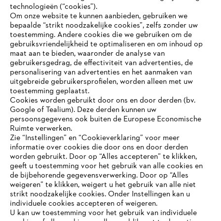
technologieën (“cookies”).
Om onze website te kunnen aanbieden, gebruiken we
bepaalde “strikt noodzakelijke cookies”, zelfs zonder uw
toestemming. Andere cookies die we gebruiken om de
gebruiksvriendelijkheid te optimaliseren en om inhoud op
maat aan te bieden, waaronder de analyse van
gebruikersgedrag, de effectiviteit van advertenties, de
personalisering van advertenties en het aanmaken van
uitgebreide gebruikersprofielen, worden alleen met uw
toestemming geplaatst.
Cookies worden gebruikt door ons en door derden (bv.
Google of Tealium). Deze derden kunnen uw
persoonsgegevens ook buiten de Europese Economische
Ruimte verwerken.
Zie “Instellingen” en “Cookieverklaring” voor meer
informatie over cookies die door ons en door derden
JE BROWSER WORDT NIET
worden gebruikt. Door op “Alles accepteren” te klikken,
ONDERSTEUND
geeft u toestemming voor het gebruik van alle cookies en
de bijbehorende gegevensverwerking. Door op “Alles
weigeren” te klikken, weigert u het gebruik van alle niet
strikt noodzakelijke cookies. Onder Instellingen kan u
Je gebruikt een browser die we nog niet ondersteunen. Om
individuele cookies accepteren of weigeren.
onze website optimaal te kunnen gebruiken, raden we aan dat
U kan uw toestemming voor het gebruik van individuele
je overschakelt op één van de volgende browsers: