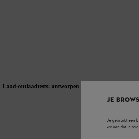
Laad-ontlaadtests: ontworpen voor een lange levens
JE BROW
Je gebruikt een 
we aan dat je ove