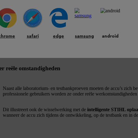
chrome
safari
edge
samsung
android
der reële omstandigheden
Naast alle laboratorium- en testbankproeven moeten de accu’s zich b
professionele gebruikers worden ze onder reële werkomstandigheden 
Dit illustreert ook de wisselwerking met de
intelligente STIHL opla
wanneer de accu zich tijdens de ontwikkeling, op de testbank en in de 