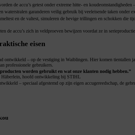
worden de accu’s getest onder extreme hitte- en koudeomstandigheden –
en waterstralen garanderen veilig gebruik bij veeleisende taken onder
eltest en de valtest, simuleren de hevige trillingen en schokken die tij
n de accu’s zich in veldproeven bewijzen voordat ze in serieproductie
raktische eisen
ntwikkeld – op de vestiging in Waiblingen. Hier komen tientallen jar
an professionele gebruikers.
 producten worden gebruikt en wat onze klanten nodig hebben.”
 Häberlein, hoofd ontwikkeling bij STIHL
twikkeld – speciaal afgestemd op zijn eigen accugereedschap, de geb
n kou