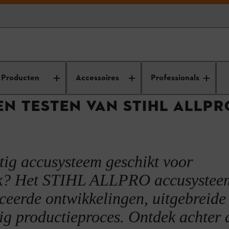
essionals
Achter de schermen bij STIHL
Ontwikkeling en testen v
Producten
Accessoires
Professionals
N TESTEN VAN STIHL ALLPR
tig accusysteem geschikt voor
ik? Het STIHL ALLPRO accusysteem
ceerde ontwikkelingen, uitgebreide 
ig productieproces. Ontdek achter 