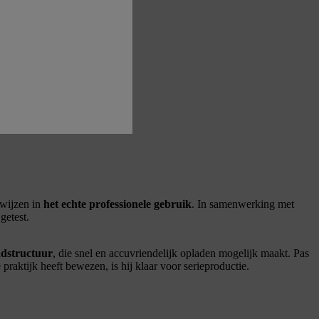
ewijzen in
het echte professionele gebruik
. In samenwerking met
getest.
adstructuur
, die snel en accuvriendelijk opladen mogelijk maakt. Pas
praktijk heeft bewezen, is hij klaar voor serieproductie.