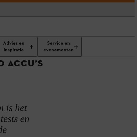
an STIHL ALLPRO accu’s
Advies en
Service en
inspiratie
evenementen
O ACCU’S
 is het
tests en
de