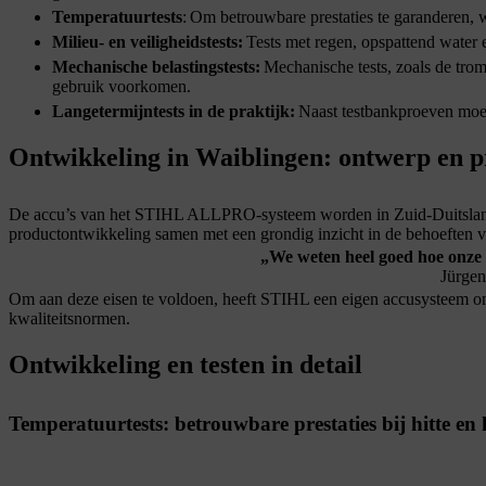
Temperatuurtests
: Om betrouwbare prestaties te garanderen, 
Milieu- en veiligheidstests:
Tests met regen, opspattend water 
Mechanische belastingstests:
Mechanische tests, zoals de tromm
gebruik voorkomen.
Langetermijntests in de praktijk:
Naast testbankproeven moete
Ontwikkeling in Waiblingen: ontwerp en p
De accu’s van het STIHL ALLPRO-systeem worden in Zuid-Duitsland o
productontwikkeling samen met een grondig inzicht in de behoeften v
„We weten heel goed hoe onze
Jürgen
Om aan deze eisen te voldoen, heeft STIHL een eigen accusysteem on
kwaliteitsnormen.
Ontwikkeling en testen in detail
Temperatuurtests: betrouwbare prestaties bij hitte e