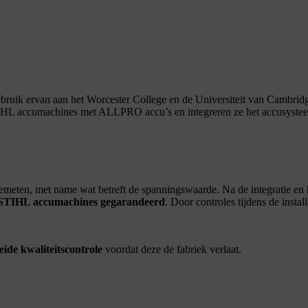
e gebruik ervan aan het Worcester College en de Universiteit van Cambr
IHL accumachines met ALLPRO accu’s en integreren ze het accusysteem
 gemeten, met name wat betreft de spanningswaarde. Na de integratie en
t STIHL accumachines gegarandeerd
. Door controles tijdens de insta
ide kwaliteitscontrole
voordat deze de fabriek verlaat.