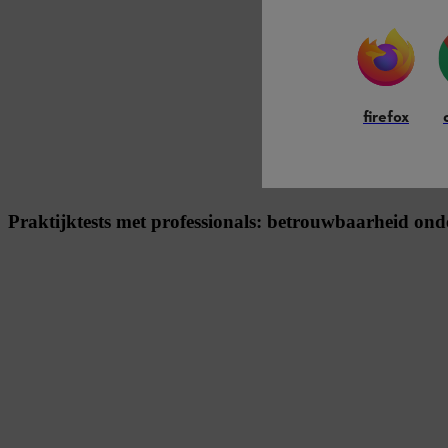
firefox
Praktijktests met professionals: betrouwbaarheid on