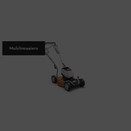
Maaien en bemesten in één
Mulchmaaiers