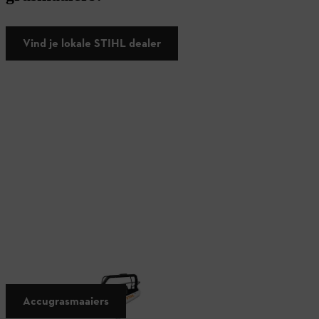
Vind je lokale STIHL dealer
Snoerloos, stil en milieuvriendelijk
Accugrasmaaiers