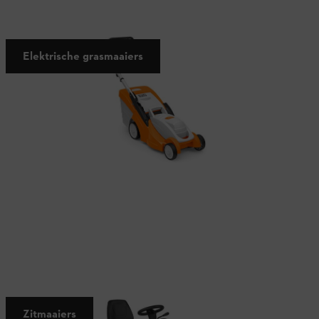
Stille werking zonder uitlaatgassen
Elektrische grasmaaiers
Comfortabel maaien
Zitmaaiers