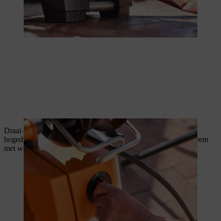
Draai de kraan open en druk het spuitpistool in wanneer de
hogedrukreiniger is uitgeschakeld. Zo vul je het hogedruksysteem
met water en maak je deze klaar voor gebruik.