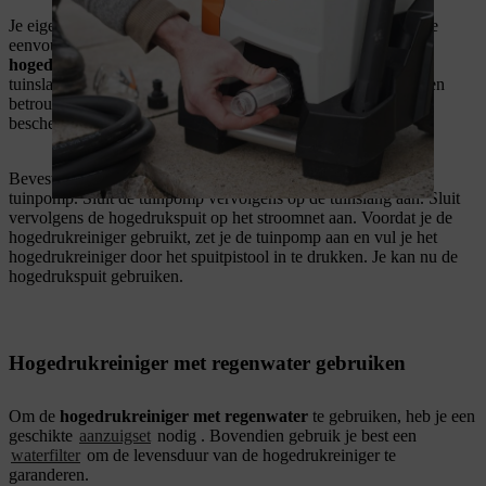
Je eigen regenput of een andere bron: met een tuinpomp kun je
eenvoudig waterbronnen in je eigen tuin gebruiken. Om de
hogedrukspuit op een tuinpomp aan te sluiten
, heb je een
tuinslang en een
waterfilter
nodig . Een waterfilter filtert op een
betrouwbare manier rondzwevende stoffen uit het water en
beschermt zo de hogedrukreiniger tegen vuil en schade.
Bevestig eerst de waterfilter aan de hogedrukreiniger of de
tuinpomp. Sluit de tuinpomp vervolgens op de tuinslang aan. Sluit
vervolgens de hogedrukspuit op het stroomnet aan. Voordat je de
hogedrukreiniger gebruikt, zet je de tuinpomp aan en vul je het
hogedrukreiniger door het spuitpistool in te drukken. Je kan nu de
hogedrukspuit gebruiken.
Hogedrukreiniger met regenwater gebruiken
Om de
hogedrukreiniger met regenwater
te gebruiken, heb je een
geschikte
aanzuigset
nodig . Bovendien gebruik je best een
waterfilter
om de levensduur van de hogedrukreiniger te
garanderen.