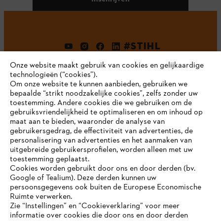
#STIHL
Onze website maakt gebruik van cookies en gelijkaardige
technologieën (“cookies”).
Om onze website te kunnen aanbieden, gebruiken we
bepaalde “strikt noodzakelijke cookies”, zelfs zonder uw
toestemming. Andere cookies die we gebruiken om de
gebruiksvriendelijkheid te optimaliseren en om inhoud op
maat aan te bieden, waaronder de analyse van
Bedrijf
gebruikersgedrag, de effectiviteit van advertenties, de
personalisering van advertenties en het aanmaken van
uitgebreide gebruikersprofielen, worden alleen met uw
toestemming geplaatst.
Cookies worden gebruikt door ons en door derden (bv.
STIHL FAQ
Google of Tealium). Deze derden kunnen uw
persoonsgegevens ook buiten de Europese Economische
Ruimte verwerken.
Zie “Instellingen” en “Cookieverklaring” voor meer
Contact
informatie over cookies die door ons en door derden
JE BROWSER WORDT NIET