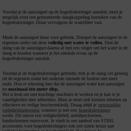
Voordat je de aanzuigset op de hogedrukreiniger aansluit, moet je
mogelijk eerst een gemonteerde slangkoppeling losmaken van de
hogedrukreiniger. Draai vervolgens de waterfilter vast.
Maak de aanzuigset klaar voor gebruik. Dompel de aanzuigset in de
regenton onder om deze
volledig met water te vullen
. Sluit de
slang van de aanzuigset daarna af met een vinger om het water in de
slang te houden wanneer je het uiteinde ervan op de
hogedrukreiniger aansluit.
Voordat je de hogedrukreiniger gebruikt, trek je de slang ver genoeg
uit de regenton zodat het onderste uiteinde de bodem niet meer
raakt. Hou er rekening mee dat de aanzuigset water kan aanzuigen
tot
maximaal één meter diep.
Het is leuk om met krachtige machines te werken en je kan er je
vaardigheden mee uitbreiden. Maar je moet ook kunnen rekenen op
effectieve en veilige beschermkledij. Draag altijd je
persoonlijke
veiligheidsuitrusting
wanneer je met een
hogedrukreiniger
werkt. Dit omvat een veiligheidsbril, antislipschoenen,
handschoenen enzovoort. Je vindt in ons aanbod van STIHL
accessoires voor hogedrukreinigers ook een ruime keuze aan