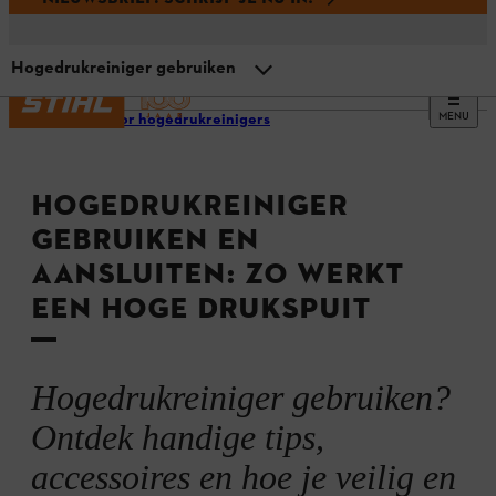
Hogedrukreiniger gebruiken
MENU
Tips voor hogedrukreinigers
Overzicht: zo gebruik je een hoge drukspuit veilig en
goed
HOGEDRUKREINIGER
Waarvoor kan je een hogedrukreiniger gebruiken?
GEBRUIKEN EN
AANSLUITEN: ZO WERKT
Hogedrukreiniger correct aansluiten
EEN HOGE DRUKSPUIT
Hogedrukreiniger aanzetten
Hogedrukreiniger gebruiken?
Hogedrukreiniger gebruiken
Ontdek handige tips,
accessoires en hoe je veilig en