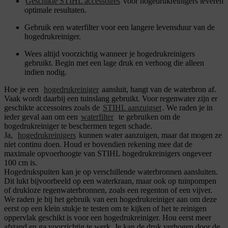
Geschikte STIHL accessoires
voor hogedrukreinigers leveren
optimale resultaten.
Gebruik een waterfilter voor een langere levensduur van de
hogedrukreiniger.
Wees altijd voorzichtig wanneer je hogedrukreinigers
gebruikt. Begin met een lage druk en verhoog die alleen
indien nodig.
Hoe je een
hogedrukreiniger
aansluit, hangt van de waterbron af.
Vaak wordt daarbij een tuinslang gebruikt. Voor regenwater zijn er
geschikte accessoires zoals de
STIHL aanzuigset
. We raden je in
ieder geval aan om een
waterfilter
te gebruiken om de
hogedrukreiniger te beschermen tegen schade.
Ja,
hogedrukreinigers
kunnen water aanzuigen, maar dat mogen ze
niet continu doen. Houd er bovendien rekening mee dat de
maximale opvoerhoogte van STIHL hogedrukreinigers ongeveer
100 cm is.
Hogedrukspuiten kan je op verschillende waterbronnen aansluiten.
Dit lukt bijvoorbeeld op een waterkraan, maar ook op tuinpompen
of drukloze regenwaterbronnen, zoals een regenton of een vijver.
We raden je bij het gebruik van een hogedrukreiniger aan om deze
eerst op een klein stukje te testen om te kijken of het te reinigen
oppervlak geschikt is voor een hogedrukreiniger. Hou eerst meer
afstand en ga voorzichtig te werk. Je kan de druk verhogen door de