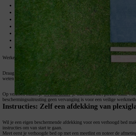
Accuschroevendraaier met bits
Metaalboor, 4 mm voor plexiglas
Houtboor, 4,5 mm
Accuschuurmachine
Schuurpapier voor accuschuurmachines, korrel 120
Cuttermes
Kwast
Werken met krachtige machines is leuk en doet je boven jezelf uitstij
Draag bij het werken met de machines van STIHL altijd je
persoonlij
weten hoe de machine werkt en ervoor zorgen dat deze vóór elk gebruik
Op verzoek maakt je
STIHL dealer
je machines met plezier klaar voo
beschermingsuitrusting geen vervanging is voor een veilige werkmet
Instructies: Zelf een afdekking van plexi
Wil je een eigen beschermende afdekking voor een verhoogd bed make
instructies om van start te gaan.
Meet eerst je verhoogde bed op met een meetlint en noteer de afmeting