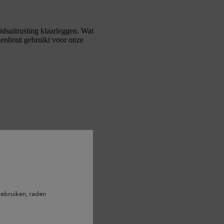
idsuitrusting klaarleggen. Wat
nhout gebruikt voor onze
ebruiken, raden