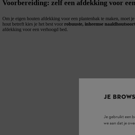
Voorbereiding: zelf een afdekking voor e
Om je eigen houten afdekking voor een plantenbak te maken, moet je ee
hout betreft kies je het best voor
robuuste, inheemse naaldhoutsoort
afdekking voor een verhoogd bed.
JE BROW
Je gebruikt een 
we aan dat je ove