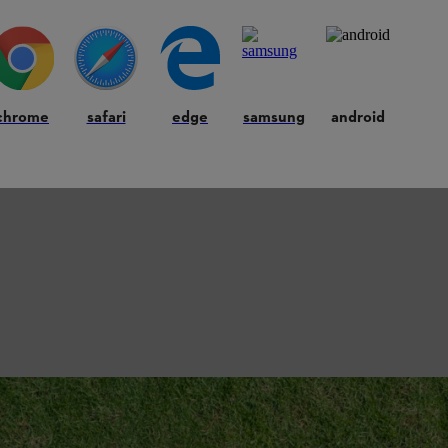
chrome
safari
edge
samsung
android
 alles klaar.