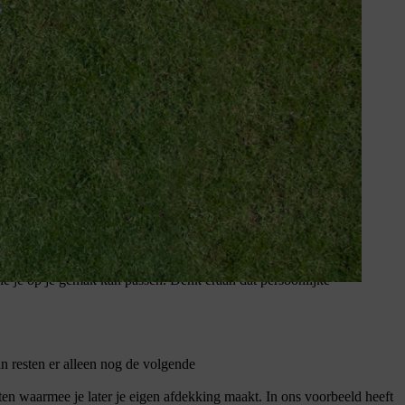
idskleding.
uct voor meer informatie. Vóór het eerste gebruik moet je goed
die je op je gemak kan passen. Denk eraan dat persoonlijke
 resten er alleen nog de volgende
ten waarmee je later je eigen afdekking maakt. In ons voorbeeld heeft