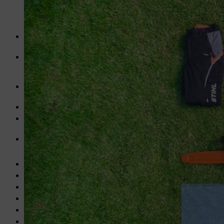
ca. 100 x 4,5 mm x 60 mm
ca. 50 x 4 mm x 40 mm
ca. 50 x 3,5 mm x 16 mm
Houtschroeven met platte kop (ronde kop):
100 x 3 x 16 mm
Steigerhout:
15 x 24 mm x 44 mm x 2000 mm
2 x 24 mm x 74 mm 2000 mm
Plexiglas platen:
8 x 2 x 500 x 1000 mm
1 blik milieuvriendelijke weerbestendige beits
Scharnieren voor de klapramen:
8 x 75 x 50 mm, geschikt voor de houten latten van 24 x 44 m
4 windhaken
Accukettingzaag, bijv.
STIHL MSA 70
Meetlint
Werkbank
Schrijnwerkershoek of geodriehoek
Potlood
Viltstift of marker