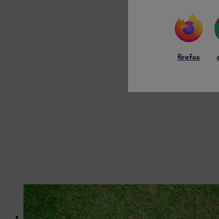
firefox
Voordat je start met het maken van de afdekking voor een verhoogd bed, leg je
Houtschroeven met verzonken kop: