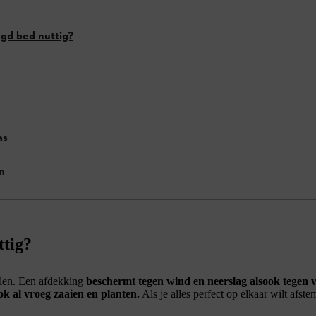
ogd bed nuttig?
as
n
ttig?
elen. Een afdekking
beschermt tegen wind en neerslag alsook tegen vo
ok al vroeg zaaien en planten.
Als je alles perfect op elkaar wilt afst