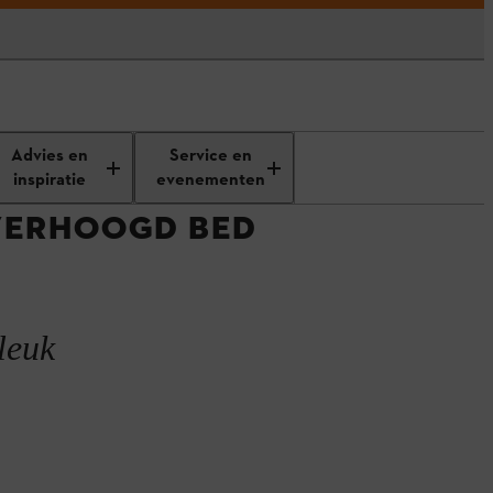
or een verhoogd bed
Advies en
Service en
inspiratie
evenementen
 VERHOOGD BED
leuk