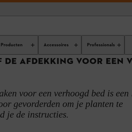
t-zelf projecten
Houten tuindecoratie
Maak zelf een afdekking vo
Producten
Accessoires
Professionals
F DE AFDEKKING VOOR EEN
aken voor een verhoogd bed is een 
voor gevorderden om je planten te
 je de instructies.