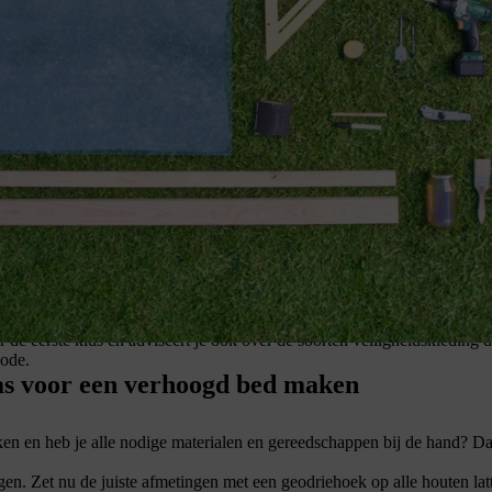
gen. Maar je moet ook kunnen rekenen op effectieve en veilige veilighe
ke veiligheidsuitrusting
. Raadpleeg de
gebruiksaanwijzing
van het prod
 in perfecte staat is.
r de eerste klus en adviseert je ook over de soorten veiligheidskleding 
hode.
glas voor een verhoogd bed maken
n en heb je alle nodige materialen en gereedschappen bij de hand? Dan
en. Zet nu de juiste afmetingen met een geodriehoek op alle houten lat