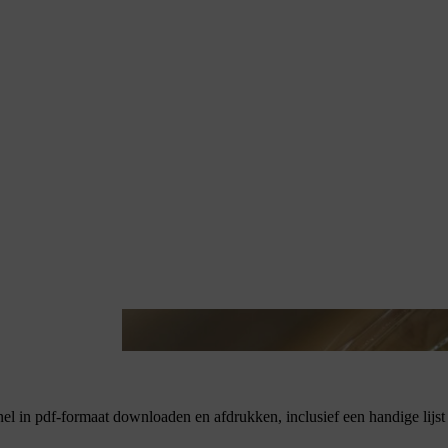
Een plexiglas afdekking laat licht binnen en houdt wa
nel in pdf-formaat downloaden en afdrukken, inclusief een handige lijs