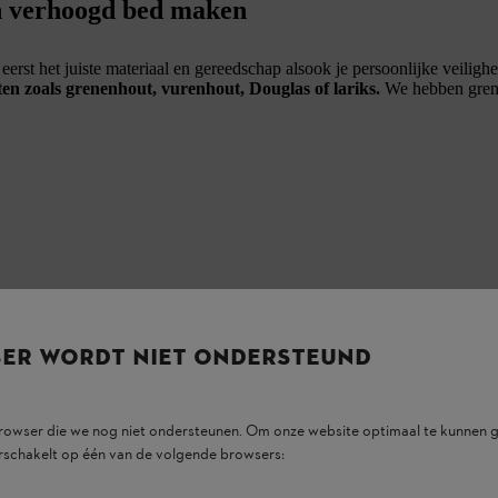
en verhoogd bed maken
rst het juiste materiaal en gereedschap alsook je persoonlijke veilighe
en zoals grenenhout, vurenhout, Douglas of lariks.
We hebben grene
SER WORDT NIET ONDERSTEUND
browser die we nog niet ondersteunen. Om onze website optimaal te kunnen g
rschakelt op één van de volgende browsers: