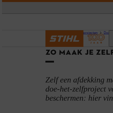
Homepage
Advies en projecten
Doe-he
ZO MAAK JE ZEL
Zelf een afdekking m
doe-het-zelfproject 
beschermen: hier vind