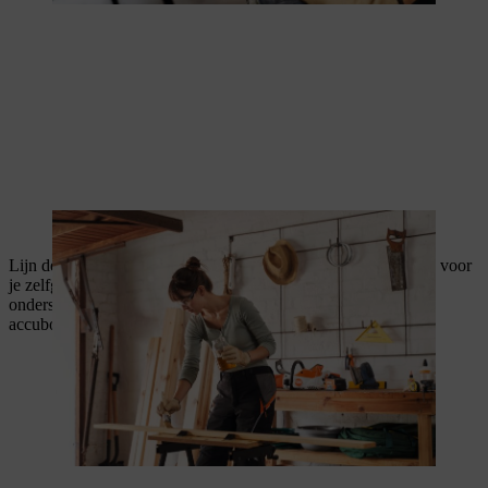
Een milieuvriendelijke olie is hierbij natuurlijk ideaal.
Lijn de houten delen uit om te beginnen met de dakconstructie voor
je zelfgemaakte tomatenkas. Schroef eerst de 5 latten voor de
onderste dakconstructie (3x lang, 2x kort) vast met de
accuboormachine.