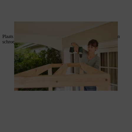
Het onderste deel van het dak mag niet ontbreken.
Plaats nu ook de bovenste dakconstructie uit stap 2 op je kas en
schroef hem vast.