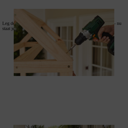
Het bovenste deel maakt de dakconstructie compleet.
Leg de tomatenkas op z'n zij en schroef de vloer eronder vast – nu
staat je tomatenkas op een stevig fundament.