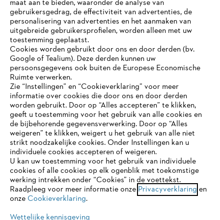
maat aan te bieden, waaronder de analyse van
Bedrijf
gebruikersgedrag, de effectiviteit van advertenties, de
personalisering van advertenties en het aanmaken van
uitgebreide gebruikersprofielen, worden alleen met uw
toestemming geplaatst.
Cookies worden gebruikt door ons en door derden (bv.
STIHL FAQ
Google of Tealium). Deze derden kunnen uw
persoonsgegevens ook buiten de Europese Economische
Ruimte verwerken.
Zie “Instellingen” en “Cookieverklaring” voor meer
Contact
informatie over cookies die door ons en door derden
JE BROWSER WORDT NIET
worden gebruikt. Door op “Alles accepteren” te klikken,
ONDERSTEUND
geeft u toestemming voor het gebruik van alle cookies en
de bijbehorende gegevensverwerking. Door op “Alles
weigeren” te klikken, weigert u het gebruik van alle niet
strikt noodzakelijke cookies. Onder Instellingen kan u
Je gebruikt een browser die we nog niet ondersteunen. Om
Gegevensbescherming
Impressum
individuele cookies accepteren of weigeren.
onze website optimaal te kunnen gebruiken, raden we aan dat
U kan uw toestemming voor het gebruik van individuele
je overschakelt op één van de volgende browsers:
cookies of alle cookies op elk ogenblik met toekomstige
Cookie-informatie
Juridische informatie
werking intrekken onder “Cookies” in de voettekst.
Raadpleeg voor meer informatie onze
Privacyverklaring
en
onze
Cookieverklaring
.
firefox
chrome
ANDREAS STIHL NV, Veurtstraat 117, 2870
Puurs-Sint-Amands,
België/Belgique
Wettelijke kennisgeving