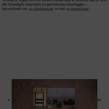
alle benodigde materialen en gereedschap klaarleggen –
bijvoorbeeld een
accukettingzaag
en een
accusnoeizaag
.
Voor de bouw van de tomatenkas wordt het gereedschap
klaargelegd.
Vijverfolie: 1 x 2500 mm x 1500 mm, rubber of vijverfolie
zonder weekmakers