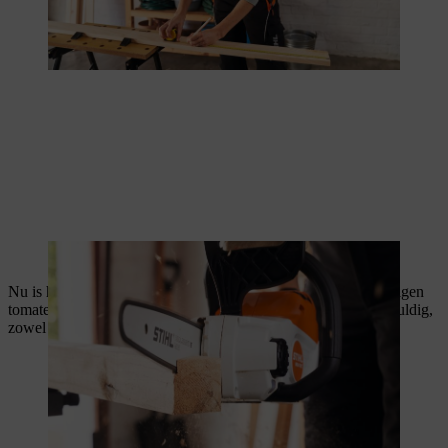
De stijlen worden in een hoek van 45° afgeschuind.
Nu is het tijd om de houten onderdelen glad te schuren en je eigen
tomatenkas in elkaar te zetten. Schuur alle houten delen zorgvuldig,
zowel aan de gladde kanten als aan de randen.