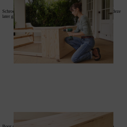
De vloer van de kas vormt een stabiele fundament.
Schroef nu de zwenkwielen aan de vloer van de kas, zodat je deze
later gemakkelijk naar een geschikte plaats kan rollen.
Dankzij de zwenkwielen kan je de tomatenkas verplaatsen.
Boor gaten van 1 cm in de vloerplanken van je tomatenkas om