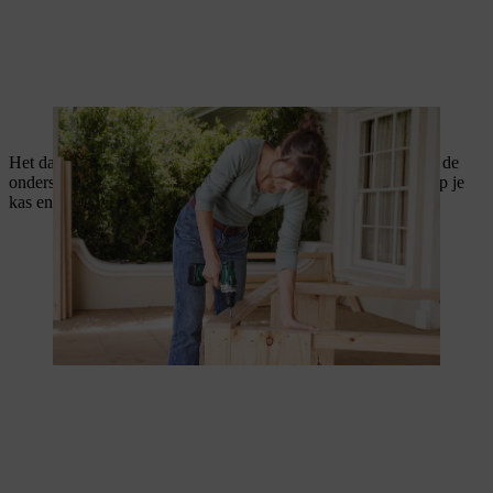
De zijdelen moeten nu met elkaar worden verbonden.
Het dak van je zelfgemaakte tomatenkas ontbreekt nog. Plaats de
onderste dakconstructie uit stap 1 met behulp van een ladder op je
kas en schroef hem vast.