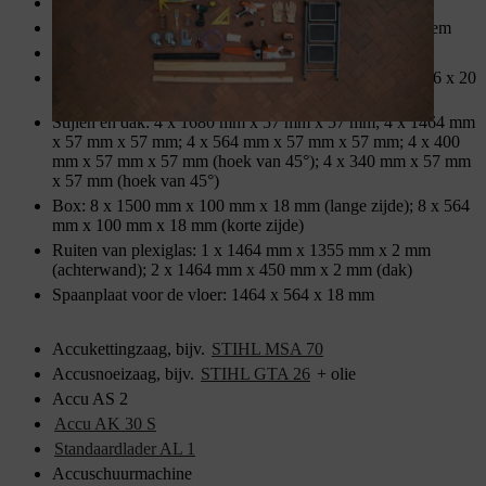
Vinylslang (PVD-slang), diameter 10 mm, lengte 1 m
4 zwenkwielen, diameter 50 mm, 2 met rem, 2 zonder rem
Siliconen
Schroeven: 12 x 120 mm; 12 x 100 mm; 82 x 50 mm; 16 x 20
mm; 36 x 15 mm met ronde kop
Stijlen en dak: 4 x 1680 mm x 57 mm x 57 mm; 4 x 1464 mm
x 57 mm x 57 mm; 4 x 564 mm x 57 mm x 57 mm; 4 x 400
mm x 57 mm x 57 mm (hoek van 45°); 4 x 340 mm x 57 mm
x 57 mm (hoek van 45°)
Box: 8 x 1500 mm x 100 mm x 18 mm (lange zijde); 8 x 564
mm x 100 mm x 18 mm (korte zijde)
Ruiten van plexiglas: 1 x 1464 mm x 1355 mm x 2 mm
(achterwand); 2 x 1464 mm x 450 mm x 2 mm (dak)
Spaanplaat voor de vloer: 1464 x 564 x 18 mm
Accukettingzaag, bijv.
STIHL MSA 70
Accusnoeizaag, bijv.
STIHL GTA 26
+ olie
Accu AS 2
Accu AK 30 S
Standaardlader AL 1
Accuschuurmachine