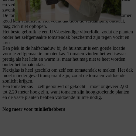
en veilig bevestigen – bijvoorbeeld door de remmen van de
zwenkwielen correct in te stellen.
De tomatenkas moet open kunnen, zodat je hem vooral in de zomer
goed kan ventileren. Het vocht dat door de verdamping ontstaat,
mag zich niet ophopen.
Het beste gebruik je een UV-bestendige vijverfolie, zodat de planten
onder het zelfgemaakte tomatendak beschermd zijn tegen vocht en
kou.
Een plek in de halfschaduw bij de huismuur is een goede locatie
voor je zelfgemaakte tomatenkas. Tomaten vinden het weliswaar
prettig als het licht en warm is, maar het mag niet te heet worden
onder het tomatendak.
Plexiglas is heel geschikt om zelf een tomatendak te maken. Het dak
moet in ieder geval transparant zijn, zodat de tomaten voldoende
zonlicht krijgen.
Een tomatenkas – zelf gebouwd of gekocht – moet ongeveer 2,00
tot 2,20 meter hoog zijn, want tomaten zijn hooggroeiende planten
en de vaste planten hebben voldoende ruimte nodig.
Nog meer voor tuinliefhebbers