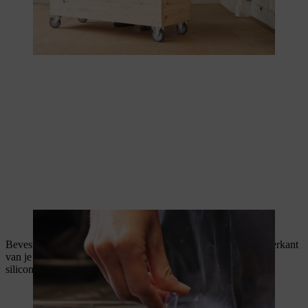
Door de leidingstukken kan water weglopen.
Bevestig nu de platen van plexiglas op het dak en aan de achterkant
van je zelfgemaakte tomatenkas. Voor het afdichten is helder
silicone geschikt.