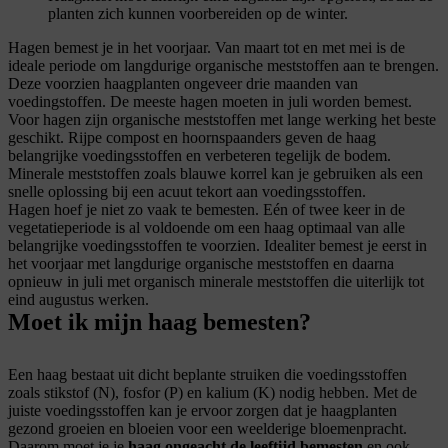
planten zich kunnen voorbereiden op de winter.
Hagen bemest je in het voorjaar. Van maart tot en met mei is de
ideale periode om langdurige organische meststoffen aan te brengen.
Deze voorzien haagplanten ongeveer drie maanden van
voedingstoffen. De meeste hagen moeten in juli worden bemest.
Voor hagen zijn organische meststoffen met lange werking het beste
geschikt. Rijpe compost en hoornspaanders geven de haag
belangrijke voedingsstoffen en verbeteren tegelijk de bodem.
Minerale meststoffen zoals blauwe korrel kan je gebruiken als een
snelle oplossing bij een acuut tekort aan voedingsstoffen.
Hagen hoef je niet zo vaak te bemesten. Eén of twee keer in de
vegetatieperiode is al voldoende om een haag optimaal van alle
belangrijke voedingsstoffen te voorzien. Idealiter bemest je eerst in
het voorjaar met langdurige organische meststoffen en daarna
opnieuw in juli met organisch minerale meststoffen die uiterlijk tot
eind augustus werken.
Moet ik mijn haag bemesten?
Een haag bestaat uit dicht beplante struiken die voedingsstoffen
zoals stikstof (N), fosfor (P) en kalium (K) nodig hebben. Met de
juiste voedingsstoffen kan je ervoor zorgen dat je haagplanten
gezond groeien en bloeien voor een weelderige bloemenpracht.
Daarom moet je je
haag ongeacht de leeftijd bemesten
en ook