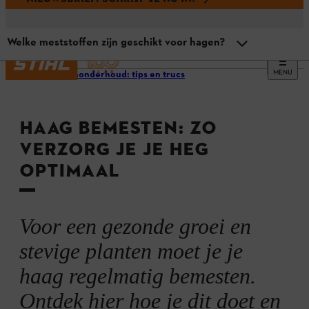
Welke meststoffen zijn geschikt voor hagen?
MENU
Heggenonderhoud: tips en trucs
Overzicht
HAAG BEMESTEN: ZO
Moet ik mijn haag bemesten?
VERZORG JE JE HEG
OPTIMAAL
Wanneer moet je een heg bemesten?
Hoe vaak moet je een heg bemesten?
Voor een gezonde groei en
stevige planten moet je je
Welke meststoffen zijn geschikt voor hagen?
haag regelmatig bemesten.
Ontdek hier hoe je dit doet en