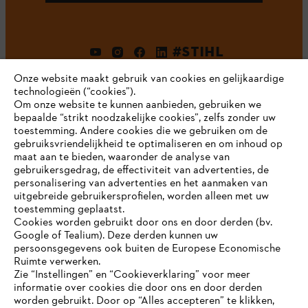
#STIHL
Onze website maakt gebruik van cookies en gelijkaardige
technologieën (“cookies”).
Om onze website te kunnen aanbieden, gebruiken we
bepaalde “strikt noodzakelijke cookies”, zelfs zonder uw
toestemming. Andere cookies die we gebruiken om de
gebruiksvriendelijkheid te optimaliseren en om inhoud op
maat aan te bieden, waaronder de analyse van
Bedrijf
gebruikersgedrag, de effectiviteit van advertenties, de
personalisering van advertenties en het aanmaken van
uitgebreide gebruikersprofielen, worden alleen met uw
toestemming geplaatst.
Cookies worden gebruikt door ons en door derden (bv.
STIHL FAQ
Google of Tealium). Deze derden kunnen uw
persoonsgegevens ook buiten de Europese Economische
Ruimte verwerken.
Zie “Instellingen” en “Cookieverklaring” voor meer
Contact
informatie over cookies die door ons en door derden
JE BROWSER WORDT NIET
worden gebruikt. Door op “Alles accepteren” te klikken,
ONDERSTEUND