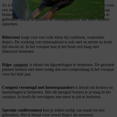
Zo is
blauwe korrel
een relatief rijke meststof en zorgt meteen voor
een zichtbaar resultaat, maar is niet lang werkzaam. Als je je haag
bemest met blauwe korrel, hoef je geen organische meststoffen te
gebruiken omdat de planten de voedingsstoffen niet meer kunnen
opnemen.
Bitterzout
zorgt voor een volle kleur bij coniferen, waaronder
thuja's. De werking van mineraalzout is ook snel en neemt na korte
tijd alweer af. In het voorjaar kan je het beste een haag met
bitterzout bemesten.
Rijpe
compost
is ideaal om ligusterhagen te bemesten. De gezonde
planten hebben niet meer nodig dan een compostlaag in het voorjaar
voor het hele jaar.
Compost vermengd met hoornspaanders
is ideaal om beuken en
laurierhagen te bemesten. Met dit mengsel bemest je je haag in het
voorjaar. Je hoeft dit vervolgens niet meer in juli te herhalen.
Speciale coniferenmest
kun je indien nodig van maart tot mei
gebruiken. Het is ideaal voor zowel thuja's als taxussen.