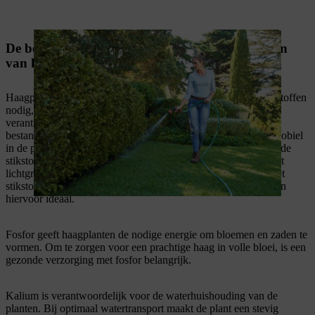
De belangrijkste voedingsstoffen bij het bemesten
van hagen
Haagplanten hebben hoofdzakelijk drie elementaire voedingsstoffen
nodig, namelijk
stikstof, fosfor en kalium
. Stikstof is
verantwoordelijk voor de lengtegroei en is een belangrijk
bestanddeel van eiwitten voor het bladgroen. De stof is zeer mobiel
in de plant. Bij een stikstoftekort nemen de bovenste bladeren de
stikstof op. Hierdoor kleuren de onderste bladeren van de plant
lichtgroen. Je kan een stikstoftekort verhelpen door je haag met
stikstofhoudende meststoffen te bemesten. Hoornspaanders zijn
hiervoor ideaal.
Fosfor geeft haagplanten de nodige energie om bloemen en zaden te
vormen. Om te zorgen voor een prachtige haag in volle bloei, is een
gezonde verzorging met fosfor belangrijk.
Kalium is verantwoordelijk voor de waterhuishouding van de
planten. Bij optimaal watertransport maakt de plant een stevig